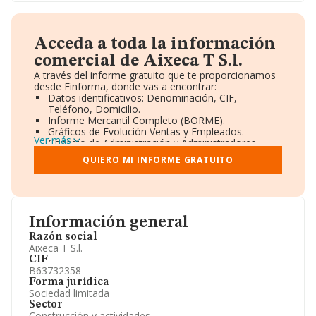
Acceda a toda la información
comercial de Aixeca T S.l.
A través del informe gratuito que te proporcionamos
desde Einforma, donde vas a encontrar:
Datos identificativos: Denominación, CIF,
Teléfono, Domicilio.
Informe Mercantil Completo (BORME).
Gráficos de Evolución Ventas y Empleados.
Ver más
Consejo de Administración y Administradores.
Directivos y Ejecutivos.
QUIERO MI INFORME GRATUITO
Accionistas.
Participaciones y Vinculaciones en otras empresas.
Artículos de prensa publicados sobre la empresa.
Información oficial y registral complementaria.
Información general
Razón social
Aixeca T S.l.
CIF
B63732358
Forma jurídica
Sociedad limitada
Sector
Construcción y actividades