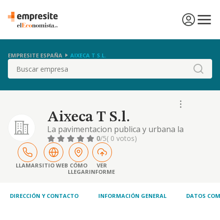
EMPRESITE ESPAÑA
AIXECA T S.L.
Buscar
Aixeca T S.l.
La pavimentacion publica y urbana la
reforma de toda clase de inmuebles y la
0
/5
( 0 votos)
ejecucion completa de obras nuevas de
edificacion urbana, por cuenta propia o de
terceros, etc
LLAMAR
SITIO WEB
CÓMO
VER
LLEGAR
INFORME
DIRECCIÓN Y CONTACTO
INFORMACIÓN GENERAL
DATOS COM