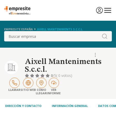
EMPRESITE ESPAÑA
AIXELL MANTENIMENTS S.C.C.L.
Buscar
Aixell Manteniments
S.c.c.l.
0
/5
( 0 votos)
LLAMAR
SITIO WEB
CÓMO
VER
LLEGAR
INFORME
DIRECCIÓN Y CONTACTO
INFORMACIÓN GENERAL
DATOS COM