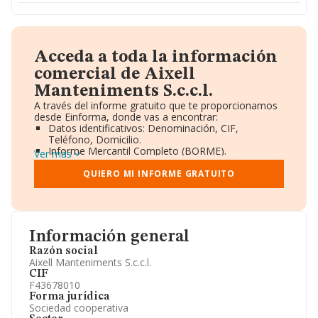
Acceda a toda la información
comercial de Aixell
Manteniments S.c.c.l.
A través del informe gratuito que te proporcionamos
desde Einforma, donde vas a encontrar:
Datos identificativos: Denominación, CIF,
Teléfono, Domicilio.
Informe Mercantil Completo (BORME).
Ver más
Gráficos de Evolución Ventas y Empleados.
Consejo de Administración y Administradores.
QUIERO MI INFORME GRATUITO
Directivos y Ejecutivos.
Accionistas.
Participaciones y Vinculaciones en otras empresas.
Artículos de prensa publicados sobre la empresa.
Información oficial y registral complementaria.
Información general
Razón social
Aixell Manteniments S.c.c.l.
CIF
F43678010
Forma jurídica
Sociedad cooperativa