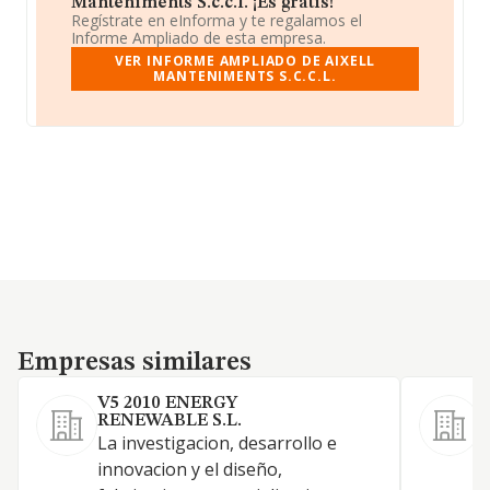
Manteniments S.c.c.l. ¡Es gratis!
Regístrate en eInforma y te regalamos el
Informe Ampliado de esta empresa.
VER INFORME AMPLIADO DE AIXELL
MANTENIMENTS S.C.C.L.
Empresas similares
Empresas similares
V5 2010 ENERGY
RENEWABLE S.L.
La investigacion, desarrollo e
innovacion y el diseño,
T