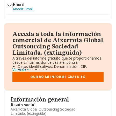
Email
Añadir Email
Acceda a toda la información
comercial de Aixerrota Global
Outsourcing Sociedad
Limitada. (extinguida)
A través del informe gratuito que te proporcionamos
desde Einforma, donde vas a encontrar:
Datos identificativos: Denominación, CIF,
Ver más
Teléfono, Domicilio.
Informe Mercantil Completo (BORME).
QUIERO MI INFORME GRATUITO
Gráficos de Evolución Ventas y Empleados.
Consejo de Administración y Administradores.
Directivos y Ejecutivos.
Accionistas.
Participaciones y Vinculaciones en otras empresas.
Información general
Artículos de prensa publicados sobre la empresa.
Información oficial y registral complementaria.
Razón social
Aixerrota Global Outsourcing Sociedad
Limitada. (extinguida)