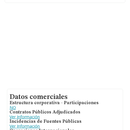
facturación de ventas entre todas las compañías
asciende a los 460 mil euros. En relación con la
información de la provincia de Vizcaya, en la base de
datos de INFORMA aparecen 271 empresas, cuyas
ventas han obtenido los 187 millones de euros. Por
último, con el fin de ampliar la información relativa al
ámbito de la empresa, la antigüedad desde la
constitución es de 15 años. Los empleados de media
son 3.
Datos comerciales
Estructura corporativa - Participaciones
NO
Contratos Públicos Adjudicados
Ver Información
Incidencias de Fuentes Públicas
Ver Información