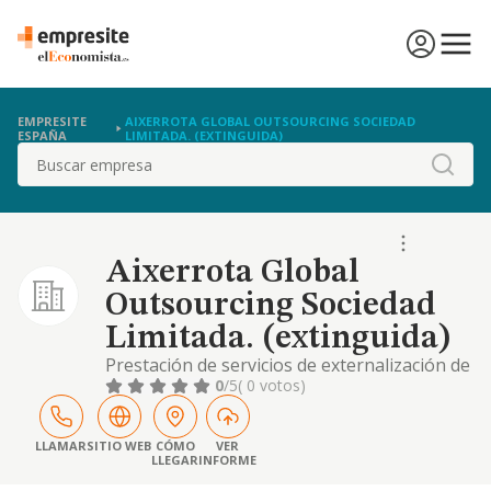
EMPRESITE
AIXERROTA GLOBAL OUTSOURCING SOCIEDAD
ESPAÑA
LIMITADA. (EXTINGUIDA)
Buscar
Aixerrota Global
Outsourcing Sociedad
Limitada. (extinguida)
Prestación de servicios de externalización de
actividades y procesos de administración,
0
/5
( 0 votos)
gerencia, gestión y formación de personal
LLAMAR
SITIO WEB
CÓMO
VER
LLEGAR
INFORME