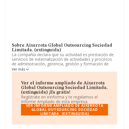
Sobre Aixerrota Global Outsourcing Sociedad
Limitada. (extinguida)
La compañía declara que su actividad es prestación de
servicios de externalización de actividades y procesos
de administración, gerencia, gestión y formación de
personal. La sociedad está inscrita en el Registro
Ver más
Mercantil como Sociedad Limitada. Su CNAE
corresponde a 8210 con código '%cnae%'. La empresa
no tiene actividad en mercados exteriores.
Ver el informe ampliado de Aixerrota
Global Outsourcing Sociedad Limitada.
La compañía
Aixerrota Global Outsourcing
(extinguida) ¡Es gratis!
Sociedad Limitada. (extinguida)
, con NIF
Regístrate en eInforma y te regalamos el
B95897781, se encuentra en Calle Gran Via Diego López
Informe Ampliado de esta empresa.
De Haro núm. 81 Piso 8 Dpto 1, (48011), en el municipio
VER INFORME AMPLIADO DE AIXERROTA
de Bilbao, en Vizcaya, País Vasco.
GLOBAL OUTSOURCING SOCIEDAD
LIMITADA. (EXTINGUIDA)
En relación con el sector y disponiendo de los datos de
hasta 7.070 empresas, a nivel nacional la facturación
asciende a 3.257 millones de euros y el promedio de la