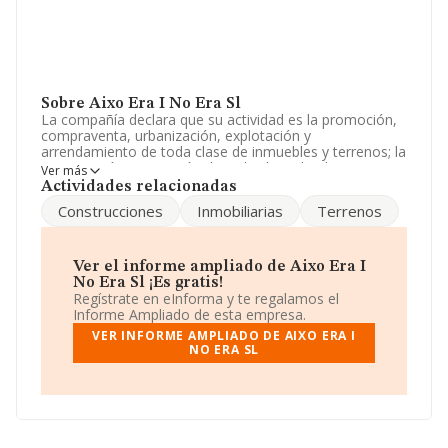
Sobre Aixo Era I No Era Sl
La compañía declara que su actividad es la promoción,
compraventa, urbanización, explotación y
arrendamiento de toda clase de inmuebles y terrenos; la
construcción y ejecución de toda clase de obras, por
Ver más
cuenta propia o de terceros; la realización de toda clas.
Actividades relacionadas
La empresa está registrada como Sociedad Limitada.
Construcciones
Inmobiliarias
Terrenos
Tiene CNAE: 6820 - 'Alquiler de bienes inmobiliarios por
cuenta propia'. La sociedad no tiene actividad en
mercados exteriores.
Ver el informe ampliado de Aixo Era I
Teniendo en cuenta la información a disposición de
No Era Sl ¡Es gratis!
INFORMA, ha contado con un número de empleados
Regístrate en eInforma y te regalamos el
inferior a la media de sector.
Informe Ampliado de esta empresa.
VER INFORME AMPLIADO DE AIXO ERA I
La dirección de correo es
aixoerainoerasl@gmail.com
.
NO ERA SL
La sociedad
Aixo Era I No Era S.L
, CIF B57466831, está
situada en Calle Del Centre núm. 56, (07500), Manacor,
en Isles Baleares, Islas Baleares.
En base a la información de la que dispone INFORMA