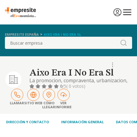
EMPRESITE ESPAÑA
AIXO ERA I NO ERA SL
Buscar
Aixo Era I No Era Sl
La promocion, compraventa, urbanizacion,
explotacion y arrendamiento de toda clase
0
/5
( 0 votos)
de inmuebles y terrenos; la construccion y
ejecucion de toda clase de obras, por cuenta
propia o de terceros; la realizacion de toda
LLAMAR
SITIO WEB
CÓMO
VER
LLEGAR
INFORME
clas
DIRECCIÓN Y CONTACTO
INFORMACIÓN GENERAL
DATOS COM