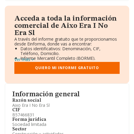
Acceda a toda la información
comercial de Aixo Era I No
Era Sl
A través del informe gratuito que te proporcionamos
desde Einforma, donde vas a encontrar:
Datos identificativos: Denominación, CIF,
Teléfono, Domicilio.
Informe Mercantil Completo (BORME).
Ver más
Gráficos de Evolución Ventas y Empleados.
Consejo de Administración y Administradores.
QUIERO MI INFORME GRATUITO
Directivos y Ejecutivos.
Accionistas.
Participaciones y Vinculaciones en otras empresas.
Artículos de prensa publicados sobre la empresa.
Información oficial y registral complementaria.
Información general
Razón social
Aixo Era I No Era Sl
CIF
B57466831
Forma jurídica
Sociedad limitada
Sector
Construcción y actividades