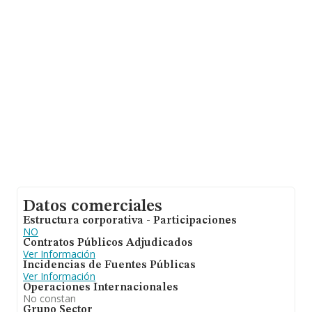
sobre 132.555 compañías, en el ámbito nacional la
facturación alcanza la cifra de 22.737 millones de euros
y se calcula un promedio de facturación de 171 mil
euros entre todas las compañías. Finalmente, para
completar los datos de sector, en 2024, la media de
empleados de las empresas es de 1. La antigüedad
alcanza los 24 años desde la constitución.
Datos comerciales
Estructura corporativa - Participaciones
NO
Contratos Públicos Adjudicados
Ver Información
Incidencias de Fuentes Públicas
Ver Información
Operaciones Internacionales
No constan
Grupo Sector