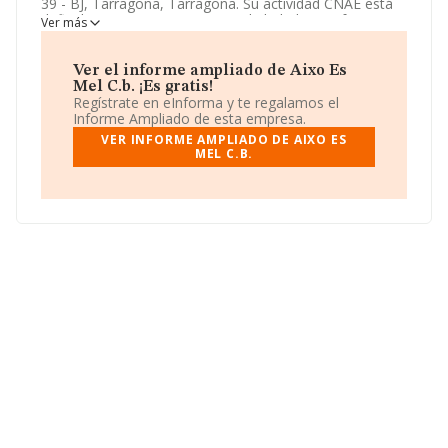
39 - BJ, Tarragona, Tarragona. Su actividad CNAE está
definida como 5630 - Servicios de bebidas. La forma
Ver más
jurídica de
Aixo Es Mel C.b.
es Comunidad de bienes.
Ver el informe ampliado de Aixo Es
Mel C.b. ¡Es gratis!
Regístrate en eInforma y te regalamos el
Informe Ampliado de esta empresa.
VER INFORME AMPLIADO DE AIXO ES
MEL C.B.