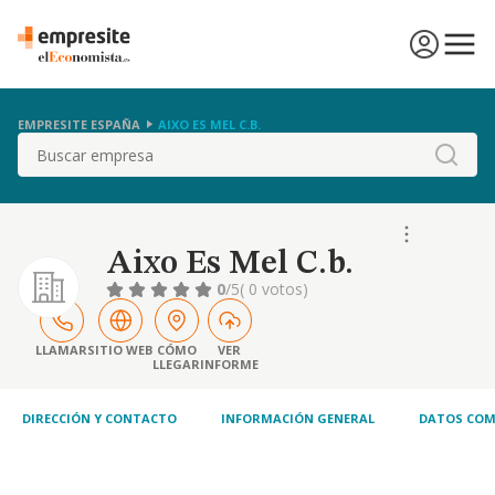
EMPRESITE ESPAÑA
AIXO ES MEL C.B.
Buscar
Aixo Es Mel C.b.
0
/5
( 0 votos)
LLAMAR
SITIO WEB
CÓMO
VER
LLEGAR
INFORME
DIRECCIÓN Y CONTACTO
INFORMACIÓN GENERAL
DATOS COM