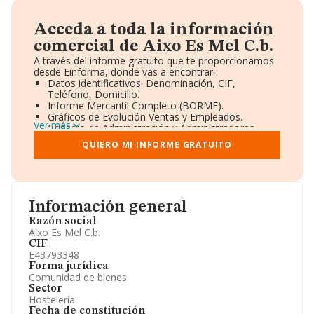
Acceda a toda la información
comercial de Aixo Es Mel C.b.
A través del informe gratuito que te proporcionamos
desde Einforma, donde vas a encontrar:
Datos identificativos: Denominación, CIF,
Teléfono, Domicilio.
Informe Mercantil Completo (BORME).
Gráficos de Evolución Ventas y Empleados.
Ver más
Consejo de Administración y Administradores.
Directivos y Ejecutivos.
QUIERO MI INFORME GRATUITO
Accionistas.
Participaciones y Vinculaciones en otras empresas.
Artículos de prensa publicados sobre la empresa.
Información oficial y registral complementaria.
Información general
Razón social
Aixo Es Mel C.b.
CIF
E43793348
Forma jurídica
Comunidad de bienes
Sector
Hostelería
Fecha de constitución