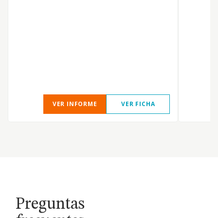
V
T
VER INFORME
VER FICHA
Preguntas