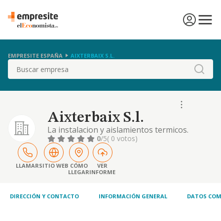
EMPRESITE ESPAÑA
AIXTERBAIX S.L.
Buscar
Aixterbaix S.l.
La instalacion y aislamientos termicos.
0
/5
( 0 votos)
LLAMAR
SITIO WEB
CÓMO
VER
LLEGAR
INFORME
DIRECCIÓN Y CONTACTO
INFORMACIÓN GENERAL
DATOS COM