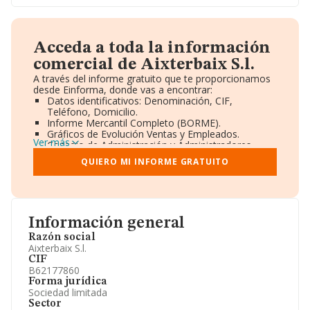
Acceda a toda la información
comercial de Aixterbaix S.l.
A través del informe gratuito que te proporcionamos
desde Einforma, donde vas a encontrar:
Datos identificativos: Denominación, CIF,
Teléfono, Domicilio.
Informe Mercantil Completo (BORME).
Gráficos de Evolución Ventas y Empleados.
Ver más
Consejo de Administración y Administradores.
Directivos y Ejecutivos.
QUIERO MI INFORME GRATUITO
Accionistas.
Participaciones y Vinculaciones en otras empresas.
Artículos de prensa publicados sobre la empresa.
Información oficial y registral complementaria.
Información general
Razón social
Aixterbaix S.l.
CIF
B62177860
Forma jurídica
Sociedad limitada
Sector