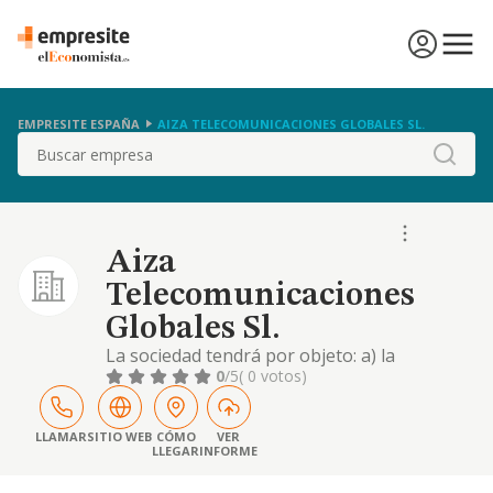
EMPRESITE ESPAÑA
AIZA TELECOMUNICACIONES GLOBALES SL.
Buscar
Aiza
Telecomunicaciones
Globales Sl.
La sociedad tendrá por objeto: a) la
prestación, gestión, desarrollo,
0
/5
( 0 votos)
implantación, explotación y comercialización
de toda clase de servicios públicos o
privados de telecomunicaciones, tanto al por
LLAMAR
SITIO WEB
CÓMO
VER
LLEGAR
INFORME
mayor como al por menor por cualquiera de
las formas admitidas en derecho y con