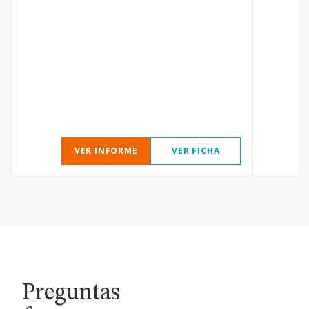
d
t
A
d
VER INFORME
VER FICHA
Preguntas