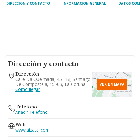
sujeción a la legislac
DIRECCIÓN Y CONTACTO
INFORMACIÓN GENERAL
DATOS COM
Dirección y contacto
Dirección
Calle Da Queimada, 45 - Bj, Santiago
De Compostela, 15703, La Coruña
VER EN MAPA
Como llegar
Teléfono
Añadir Teléfono
Web
www.aizatel.com