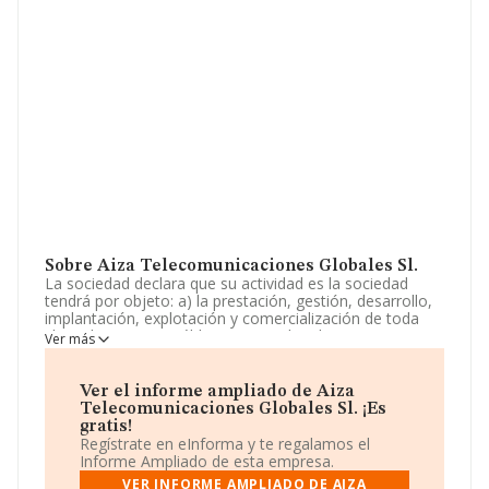
Sobre Aiza Telecomunicaciones Globales Sl.
La sociedad declara que su actividad es la sociedad
tendrá por objeto: a) la prestación, gestión, desarrollo,
implantación, explotación y comercialización de toda
clase de servicios públicos o privados de
Ver más
telecomunicaciones, tanto al por mayor como al por
menor por cualquiera de las formas admitidas en
derecho y con sujeción a la legislac. La empresa está
Ver el informe ampliado de Aiza
registrada como Sociedad Limitada. Su CNAE
Telecomunicaciones Globales Sl. ¡Es
corresponde a 6190 con código 'Otras actividades de
gratis!
telecomunicaciones'. La empresa no tiene actividad en
Regístrate en eInforma y te regalamos el
mercados exteriores.
Informe Ampliado de esta empresa.
VER INFORME AMPLIADO DE AIZA