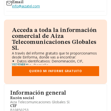
Email
info@aizatel.com
Acceda a toda la información
comercial de Aiza
Telecomunicaciones Globales
Sl.
A través del informe gratuito que te proporcionamos
desde Einforma, donde vas a encontrar:
Datos identificativos: Denominación, CIF,
Ver más
Teléfono, Domicilio.
Informe Mercantil Completo (BORME).
QUIERO MI INFORME GRATUITO
Gráficos de Evolución Ventas y Empleados.
Consejo de Administración y Administradores.
Directivos y Ejecutivos.
Accionistas.
Participaciones y Vinculaciones en otras empresas.
Información general
Artículos de prensa publicados sobre la empresa.
Información oficial y registral complementaria.
Razón social
Aiza Telecomunicaciones Globales Sl.
CIF
B10850253