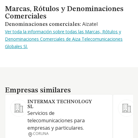
Marcas, Rótulos y Denominaciones Comerciales
Marcas, Rótulos y Denominaciones
Comerciales
Aizatel
Denominaciones comerciales:
Ver toda la información sobre todas las Marcas, Rótulos y
Denominaciones Comerciales de Aiza Telecomunicaciones
Globales Sl.
Empresas similares
Empresas similares
INTERMAX TECHNOLOGY
SL
Servicios de
-
telecomunicaciones para
t
empresas y particulares.
C
CORUNA
r