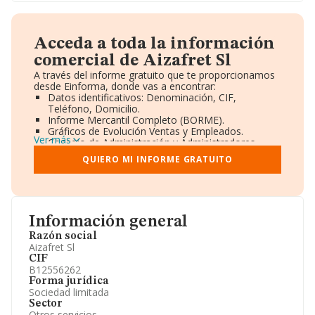
Acceda a toda la información
comercial de Aizafret Sl
A través del informe gratuito que te proporcionamos
desde Einforma, donde vas a encontrar:
Datos identificativos: Denominación, CIF,
Teléfono, Domicilio.
Informe Mercantil Completo (BORME).
Gráficos de Evolución Ventas y Empleados.
Ver más
Consejo de Administración y Administradores.
Directivos y Ejecutivos.
QUIERO MI INFORME GRATUITO
Accionistas.
Participaciones y Vinculaciones en otras empresas.
Artículos de prensa publicados sobre la empresa.
Información oficial y registral complementaria.
Información general
Razón social
Aizafret Sl
CIF
B12556262
Forma jurídica
Sociedad limitada
Sector
Otros servicios