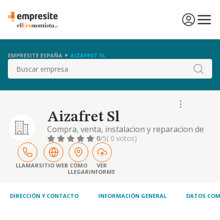
EMPRESITE ESPAÑA
AIZAFRET SL
Buscar
Aizafret Sl
Compra, venta, instalacion y reparacion de
toda clase de aparatos de frio calor, y
0
/5
( 0 votos)
acondicionamiento de aire.
LLAMAR
SITIO WEB
CÓMO
VER
LLEGAR
INFORME
DIRECCIÓN Y CONTACTO
INFORMACIÓN GENERAL
DATOS COM