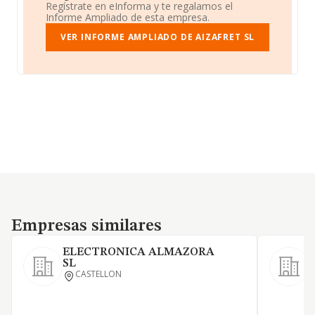
Regístrate en eInforma y te regalamos el
Informe Ampliado de esta empresa.
VER INFORME AMPLIADO DE AIZAFRET SL
Empresas similares
Empresas similares
ELECTRONICA ALMAZORA
SL
S
CASTELLON
V
m
j