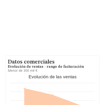
datos de INFORMA aparecen 20 empresas, con ventas
en el año 2012 de 2 millones de euros. Finalmente, para
completar los datos de sector, en 2012, los empleados
de media son 3. La antigüedad alcanza los 20 años
desde la constitución.
Datos comerciales
Evolución de ventas - rango de facturación
Menor de 300 mil €
Evolución de las ventas