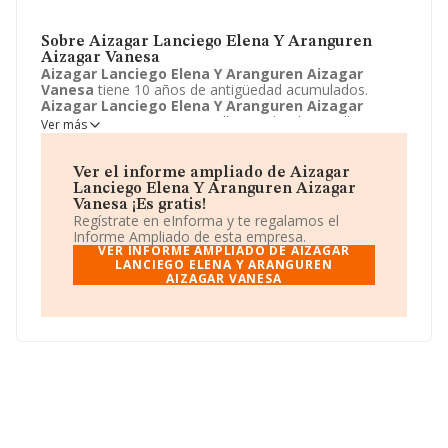
Sobre Aizagar Lanciego Elena Y Aranguren
Aizagar Vanesa
Aizagar Lanciego Elena Y Aranguren Aizagar
Vanesa
tiene 10 años de antigüedad acumulados.
Aizagar Lanciego Elena Y Aranguren Aizagar
Vanesa
se encuentra en Calle Berokizelaia, null. Su
Ver más
actividad CNAE está incluida en 5630 - Servicios de
bebidas.
Aizagar Lanciego Elena Y Aranguren
Aizagar Vanesa
está registrada como Comunidad de
Ver el informe ampliado de Aizagar
bienes.
Lanciego Elena Y Aranguren Aizagar
Vanesa ¡Es gratis!
Regístrate en eInforma y te regalamos el
Informe Ampliado de esta empresa.
VER INFORME AMPLIADO DE AIZAGAR
LANCIEGO ELENA Y ARANGUREN
AIZAGAR VANESA