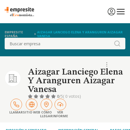
EMPRESITE
AIZAGAR LANCIEGO ELENA Y ARANGUREN AIZAGAR
ESPAÑA
VANESA
Buscar
Aizagar Lanciego Elena
Y Aranguren Aizagar
Vanesa
0
/5
( 0 votos)
LLAMAR
SITIO WEB
CÓMO
VER
LLEGAR
INFORME