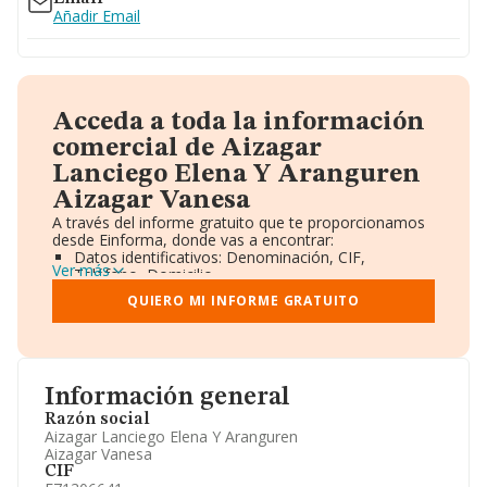
Añadir Email
Acceda a toda la información
comercial de Aizagar
Lanciego Elena Y Aranguren
Aizagar Vanesa
A través del informe gratuito que te proporcionamos
desde Einforma, donde vas a encontrar:
Datos identificativos: Denominación, CIF,
Ver más
Teléfono, Domicilio.
Informe Mercantil Completo (BORME).
QUIERO MI INFORME GRATUITO
Gráficos de Evolución Ventas y Empleados.
Consejo de Administración y Administradores.
Directivos y Ejecutivos.
Accionistas.
Participaciones y Vinculaciones en otras empresas.
Información general
Artículos de prensa publicados sobre la empresa.
Información oficial y registral complementaria.
Razón social
Aizagar Lanciego Elena Y Aranguren
Aizagar Vanesa
CIF