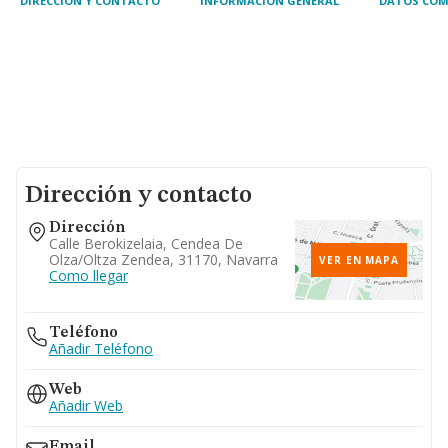
DIRECCIÓN Y CONTACTO
INFORMACIÓN GENERAL
DATOS COM
Dirección y contacto
Dirección
Calle Berokizelaia, Cendea De
Olza/oltza Zendea, 31170, Navarra
VER EN MAPA
Como llegar
Teléfono
Añadir Teléfono
Web
Añadir Web
Email