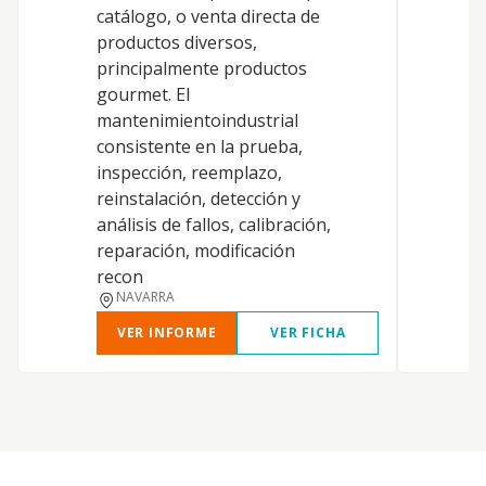
catálogo, o venta directa de
d
productos diversos,
h
principalmente productos
b
gourmet. El
m
mantenimientoindustrial
e
consistente en la prueba,
inspección, reemplazo,
reinstalación, detección y
análisis de fallos, calibración,
reparación, modificación
recon
NAVARRA
VER INFORME
VER FICHA