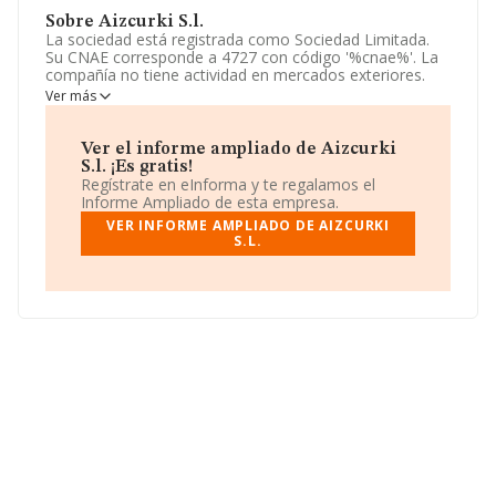
Sobre Aizcurki S.l.
La sociedad está registrada como Sociedad Limitada.
Su CNAE corresponde a 4727 con código '%cnae%'. La
compañía no tiene actividad en mercados exteriores.
Ver más
La sociedad española
Aizcurki S.L
, con CIF B31862675,
tiene su domicilio social establecido en Calle Iñigo Arista
Pb núm. 19, (31007), en el municipio de Pamplona,
Ver el informe ampliado de Aizcurki
Navarra.
S.l. ¡Es gratis!
Regístrate en eInforma y te regalamos el
Con los datos a disposición de INFORMA sobre 10.047
Informe Ampliado de esta empresa.
empresas pertenecientes al sector, la facturación en el
VER INFORME AMPLIADO DE AIZCURKI
ámbito nacional alcanza los 18.645 millones de euros y
S.L.
la media de facturación de ventas entre todas las
compañías alcanza los 1 millón de euros. Teniendo en
cuenta la información sobre Navarra, en la base de
datos INFORMA constan 183 empresas, con ventas de
61 millones de euros. Para aportar ulterior información
de interés en el ámbito sectorial, la media de
empleados de las empresas es de 9; la antigüedad
desde la constitución es de 15 años.