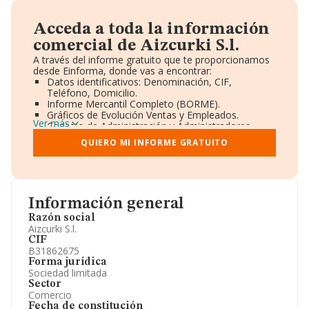
Acceda a toda la información
comercial de Aizcurki S.l.
A través del informe gratuito que te proporcionamos
desde Einforma, donde vas a encontrar:
Datos identificativos: Denominación, CIF,
Teléfono, Domicilio.
Informe Mercantil Completo (BORME).
Gráficos de Evolución Ventas y Empleados.
Ver más
Consejo de Administración y Administradores.
Directivos y Ejecutivos.
QUIERO MI INFORME GRATUITO
Accionistas.
Participaciones y Vinculaciones en otras empresas.
Artículos de prensa publicados sobre la empresa.
Información oficial y registral complementaria.
Información general
Razón social
Aizcurki S.l.
CIF
B31862675
Forma jurídica
Sociedad limitada
Sector
Comercio
Fecha de constitución