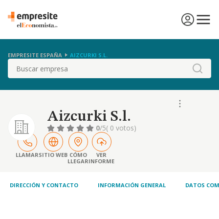
EMPRESITE ESPAÑA
AIZCURKI S.L.
Buscar
Aizcurki S.l.
0
/5
( 0 votos)
LLAMAR
SITIO WEB
CÓMO
VER
LLEGAR
INFORME
DIRECCIÓN Y CONTACTO
INFORMACIÓN GENERAL
DATOS COM