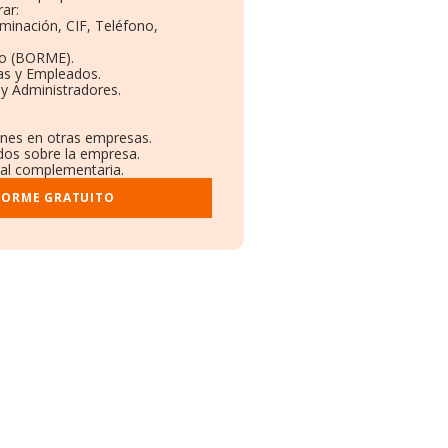
ar:
ominación, CIF, Teléfono,
to (BORME).
as y Empleados.
y Administradores.
iones en otras empresas.
ados sobre la empresa.
tral complementaria.
FORME GRATUITO