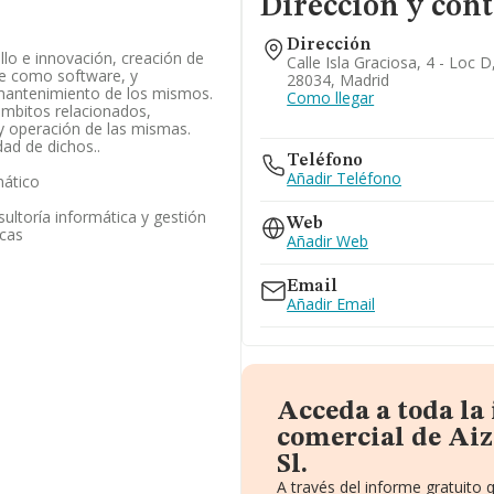
Dirección y cont
Dirección
llo e innovación, creación de
Calle Isla Graciosa, 4 - Loc D
e como software, y
28034, Madrid
 mantenimiento de los mismos.
Como llegar
ámbitos relacionados,
y operación de las mismas.
dad de dichos..
Teléfono
Añadir Teléfono
mático
ultoría informática y gestión
Web
icas
Añadir Web
Email
Añadir Email
Acceda a toda la
comercial de Aiz
Sl.
A través del informe gratuito