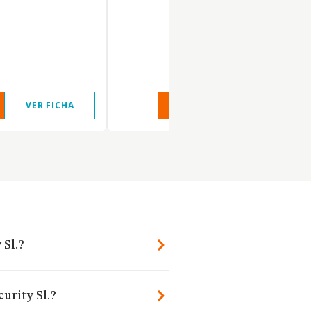
VER FICHA
VER INFORME
VER FIC
 Sl.?
urity Sl.?