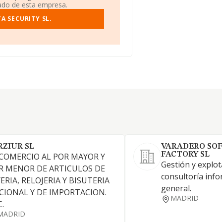
iado de esta empresa.
A SECURITY SL.
RZIUR SL
VARADERO SO
FACTORY SL
 COMERCIO AL POR MAYOR Y
Gestión y explot
R MENOR DE ARTICULOS DE
consultoría info
ERIA, RELOJERIA Y BISUTERIA
general.
CIONAL Y DE IMPORTACION.
MADRID
.
MADRID