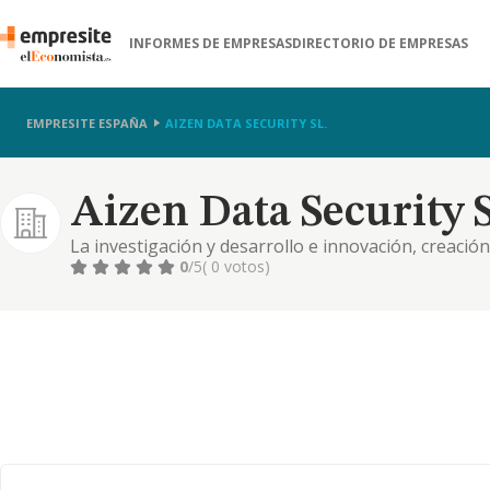
INFORMES DE EMPRESAS
DIRECTORIO DE EMPRESAS
EMPRESITE ESPAÑA
AIZEN DATA SECURITY SL.
Aizen Data Security S
La investigación y desarrollo e innovación, creaci
suministro, despliegue y mantenimiento de los mis
0
/5
( 0 votos)
relacionados, suministro de soluciones y operación 
dichos..