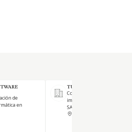
FTWARE
TUYU TECHNOLOGY SL.
Consultoría, desarrollo,
ación de
implantación y soporte a sis
rmática en
SAP y Web-Multimedia.
MADRID