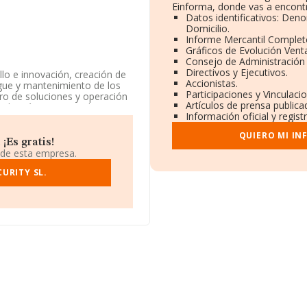
Einforma, donde vas a encontr
Datos identificativos: Den
Domicilio.
Informe Mercantil Comple
Gráficos de Evolución Vent
Consejo de Administración 
Directivos y Ejecutivos.
llo e innovación, creación de
Accionistas.
gue y mantenimiento de los
Participaciones y Vinculac
ro de soluciones y operación
Artículos de prensa public
d está inscrita en el Registro
Información oficial y regis
 con código '%cnae%'. La
QUIERO MI IN
¡Es gratis!
 domicilio fiscal en Calle Isla
 de esta empresa.
d.
URITY SL.
ertenecientes al sector, la
euros y se calcula un
ías. Respecto a la
de datos de INFORMA aparecen
e euros. Finalmente, para
 antigüedad alcanza los 14