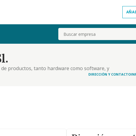
AÑA
Buscar
l.
ón de productos, tanto hardware como software, y
mos. consultoría en todos los ámbitos
DIRECCIÓN Y CONTACTO
IN
de las mismas. comercialización y publicidad de