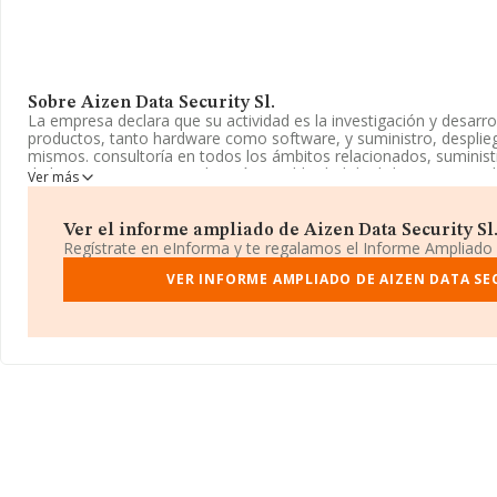
Sobre Aizen Data Security Sl.
La empresa declara que su actividad es la investigación y desarro
productos, tanto hardware como software, y suministro, desplie
mismos. consultoría en todos los ámbitos relacionados, suminist
de las mismas. comercialización y publicidad de dichos. La socieda
Ver más
Mercantil como Sociedad Limitada. Su CNAE corresponde a 6220
empresa no tiene actividad en mercados exteriores.
Ver el informe ampliado de Aizen Data Security Sl. 
La sociedad española
Aizen Data Security S.L
, B26573980, tiene
Regístrate en eInforma y te regalamos el Informe Ampliado
Graciosa núm. 4 Loc D, (28034), en el municipio de Madrid, Madri
VER INFORME AMPLIADO DE AIZEN DATA SEC
Con los datos a disposición de INFORMA sobre 25.469 empresas p
facturación en el ámbito nacional alcanza los 19.431 millones de 
promedio de facturación de 762 mil euros entre todas las compañ
información de la provincia (hablamos de Madrid), en la base 
9389 empresas, cuyas ventas han obtenido los 12.743 millones d
completar los datos de sector la media de empleados es de 7; la
años desde la constitución.