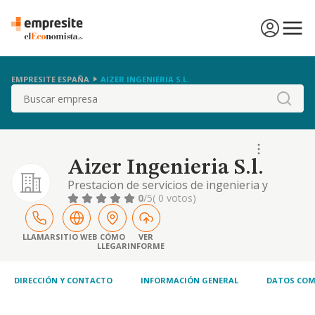
EMPRESITE ESPAÑA
AIZER INGENIERIA S.L.
Buscar
Aizer Ingenieria S.l.
Prestacion de servicios de ingenieria y
arquitectura.
0
/5
( 0 votos)
LLAMAR
SITIO WEB
CÓMO
VER
LLEGAR
INFORME
DIRECCIÓN Y CONTACTO
INFORMACIÓN GENERAL
DATOS COM