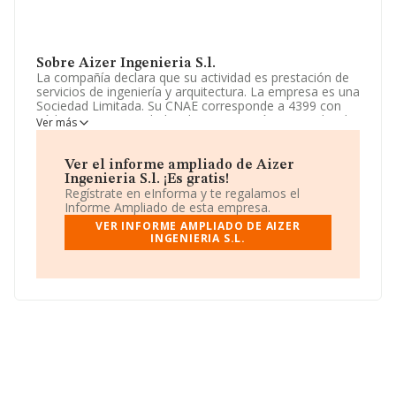
Sobre Aizer Ingenieria S.l.
La compañía declara que su actividad es prestación de
servicios de ingeniería y arquitectura. La empresa es una
Sociedad Limitada. Su CNAE corresponde a 4399 con
código 'Otras actividades de construcción especializada
Ver más
n.c.o.p.'. No realiza actividad de importación y/o
exportación.
Ver el informe ampliado de Aizer
La sociedad española
Aizer Ingeniería S.L
, CIF
Ingenieria S.l. ¡Es gratis!
B83257881, está situada en Avenida Historiador Vicente
Regístrate en eInforma y te regalamos el
Ramos núm. 9, (03540), en el municipio de Alicante,
Informe Ampliado de esta empresa.
Comunidad Valenciana.
VER INFORME AMPLIADO DE AIZER
INGENIERIA S.L.
Con los datos a disposición de INFORMA sobre 41.135
empresas pertenecientes al sector, la facturación en el
ámbito nacional alcanza los 15.864 millones de euros y
se estima que el promedio de la facturación entre todas
las empresas es de 385 mil euros. Con el fin de ampliar
la información relativa a las compañías, la media de
empleados de las empresas es de 3. La antigüedad
alcanza los 16 años desde la constitución.