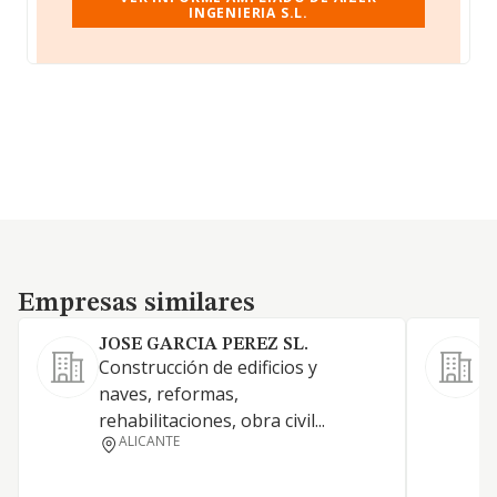
INGENIERIA S.L.
Empresas similares
Empresas similares
JOSE GARCIA PEREZ SL.
A
Construcción de edificios y
C
naves, reformas,
d
rehabilitaciones, obra civil...
o
ALICANTE
r