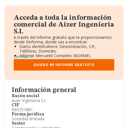
Acceda a toda la información
comercial de Aizer Ingenieria
S.l.
A través del informe gratuito que te proporcionamos
desde Einforma, donde vas a encontrar:
Datos identificativos: Denominación, CIF,
Teléfono, Domicilio.
Informe Mercantil Completo (BORME).
Ver más
Gráficos de Evolución Ventas y Empleados.
Consejo de Administración y Administradores.
QUIERO MI INFORME GRATUITO
Directivos y Ejecutivos.
Accionistas.
Participaciones y Vinculaciones en otras empresas.
Artículos de prensa publicados sobre la empresa.
Información oficial y registral complementaria.
Información general
Razón social
Aizer Ingenieria S.l.
CIF
B83257881
Forma jurídica
Sociedad limitada
Sector
Construcción y actividades