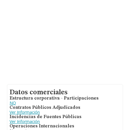
INFORMA constan 119 empresas, cuyas ventas han
obtenido los 4 millones de euros. Finalmente, para
completar los datos de sector la media de empleados
de las empresas es de 2; la media de antigüedad desde
la constitución es de 14 años.
Datos comerciales
Estructura corporativa - Participaciones
NO
Contratos Públicos Adjudicados
Ver Información
Incidencias de Fuentes Públicas
Ver Información
Operaciones Internacionales