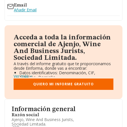
Email
Añadir Email
Acceda a toda la información
comercial de Ajenjo, Wine
And Business Jurists,
Sociedad Limitada.
A través del informe gratuito que te proporcionamos
desde Einforma, donde vas a encontrar:
Datos identificativos: Denominación, CIF,
Ver más
Teléfono, Domicilio.
Informe Mercantil Completo (BORME).
QUIERO MI INFORME GRATUITO
Gráficos de Evolución Ventas y Empleados.
Consejo de Administración y Administradores.
Directivos y Ejecutivos.
Accionistas.
Participaciones y Vinculaciones en otras empresas.
Información general
Artículos de prensa publicados sobre la empresa.
Información oficial y registral complementaria.
Razón social
Ajenjo, Wine And Business Jurists,
Sociedad Limitada.