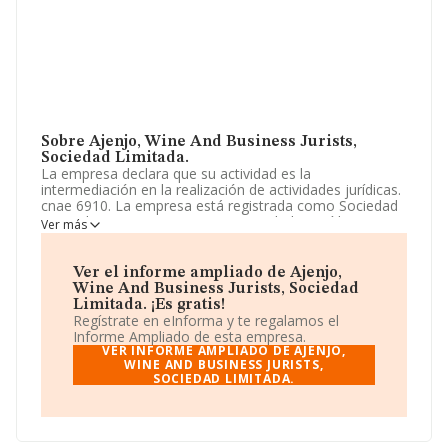
Sobre Ajenjo, Wine And Business Jurists,
Sociedad Limitada.
La empresa declara que su actividad es la
intermediación en la realización de actividades jurídicas.
cnae 6910. La empresa está registrada como Sociedad
Limitada. Tiene CNAE: 6910 - 'Actividades jurídicas'. La
Ver más
empresa no tiene actividad en mercados exteriores.
La compañía
Ajenjo, Wine And Business Jurists,
Ver el informe ampliado de Ajenjo,
Sociedad Limitada
, CIF B56257033, tiene su domicilio
Wine And Business Jurists, Sociedad
social establecido en Calle Emilio Castelar núm. 15 Plt 1,
Limitada. ¡Es gratis!
Letra E, (13600), en el municipio de Alcazar De San Juan,
Regístrate en eInforma y te regalamos el
provincia de Ciudad Real, Castilla-la Mancha.
Informe Ampliado de esta empresa.
VER INFORME AMPLIADO DE AJENJO,
En relación con el sector y disponiendo de los datos de
WINE AND BUSINESS JURISTS,
SOCIEDAD LIMITADA.
hasta 28.030 empresas, la facturación en el ámbito
nacional alcanza los 6.290 millones de euros y se calcula
un promedio de facturación de 224 mil euros entre
todas las compañías. En cuanto a la información relativa
a la provincia de Ciudad Real, en la base de datos