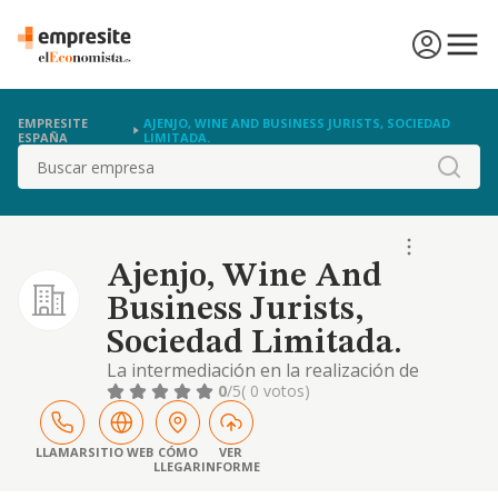
EMPRESITE
AJENJO, WINE AND BUSINESS JURISTS, SOCIEDAD
ESPAÑA
LIMITADA.
Buscar
Ajenjo, Wine And
Business Jurists,
Sociedad Limitada.
La intermediación en la realización de
actividades jurídicas. cnae 6910
0
/5
( 0 votos)
LLAMAR
SITIO WEB
CÓMO
VER
LLEGAR
INFORME