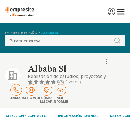
EMPRESITE ESPAÑA
ALBABA SL
Buscar
Albaba Sl
Realizacion de estudios, proyectos y
ejecucion de toda clase de obras.
0
/5
( 0 votos)
LLAMAR
SITIO WEB
CÓMO
VER
LLEGAR
INFORME
DIRECCIÓN Y CONTACTO
INFORMACIÓN GENERAL
DATOS COM