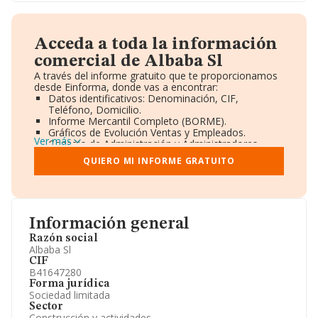
Acceda a toda la información
comercial de Albaba Sl
A través del informe gratuito que te proporcionamos
desde Einforma, donde vas a encontrar:
Datos identificativos: Denominación, CIF,
Teléfono, Domicilio.
Informe Mercantil Completo (BORME).
Gráficos de Evolución Ventas y Empleados.
Ver más
Consejo de Administración y Administradores.
Directivos y Ejecutivos.
QUIERO MI INFORME GRATUITO
Accionistas.
Participaciones y Vinculaciones en otras empresas.
Artículos de prensa publicados sobre la empresa.
Información oficial y registral complementaria.
Información general
Razón social
Albaba Sl
CIF
B41647280
Forma jurídica
Sociedad limitada
Sector
Construcción y actividades