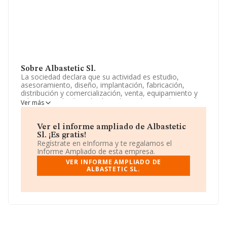
Sobre Albastetic Sl.
La sociedad declara que su actividad es estudio,
asesoramiento, diseño, implantación, fabricación,
distribución y comercialización, venta, equipamiento y
administración de toda clase de productos relacionados
Ver más
con actividades del sector de la estética, incluso la
medicina estética, preventiva y correctiva, cirugía
estética, etc. La empresa aparece inscrita en el Registro
Ver el informe ampliado de Albastetic
Mercantil como Sociedad Limitada. La actividad de
Sl. ¡Es gratis!
referencia CNAE corresponde a '%cnae%', cuyo Código
Regístrate en eInforma y te regalamos el
es 9621. No realiza actividad de importación y/o
Informe Ampliado de esta empresa.
exportación.
VER INFORME AMPLIADO DE
ALBASTETIC SL.
La sociedad
Albastetic S.L
, con CIF B88447271, tiene
su domicilio social establecido en Calle Toledo núm. 25,
(28670), Villaviciosa De Odón, Madrid.
En relación con el sector y disponiendo de los datos de
hasta 27.533 empresas, en el ámbito nacional la
facturación alcanza la cifra de 881 millones de euros y la