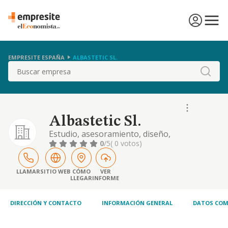
EMPRESITE ESPAÑA
ALBASTETIC SL.
Buscar
Albastetic Sl.
Estudio, asesoramiento, diseño,
implantación, fabricación, distribución y
0
/5
( 0 votos)
comercialización, venta, equipamiento y
administración de toda clase de productos
relacionados con actividades del sector de la
LLAMAR
SITIO WEB
CÓMO
VER
LLEGAR
INFORME
estética, incluso la medicina estética,
preventiva y correctiva, cirugía estética, etc.
DIRECCIÓN Y CONTACTO
INFORMACIÓN GENERAL
DATOS COM