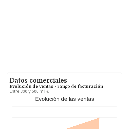
media entre todas las compañías es de 32 mil euros de
ventas en 2024. En relación con la información de la
provincia de Madrid, en la base de datos de INFORMA
aparecen 7673 empresas, cuyas ventas en 2024 han
alcanzado los 283 millones de euros. Con el fin de
ampliar la información relativa a las compañías, la
antigüedad alcanza los 14 años desde la constitución.
La media de empleados es de 1.
Datos comerciales
Evolución de ventas - rango de facturación
Entre 300 y 600 mil €
Evolución de las ventas