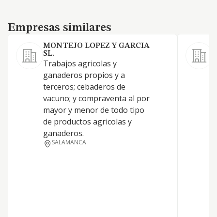
Empresas similares
Empresas similares
MONTEJO LOPEZ Y GARCIA
L
SL.
C
Trabajos agricolas y
a
ganaderos propios y a
p
terceros; cebaderos de
(
vacuno; y compraventa al por
0
mayor y menor de todo tipo
g
de productos agricolas y
C
ganaderos.
a
SALAMANCA
1
c
e
c