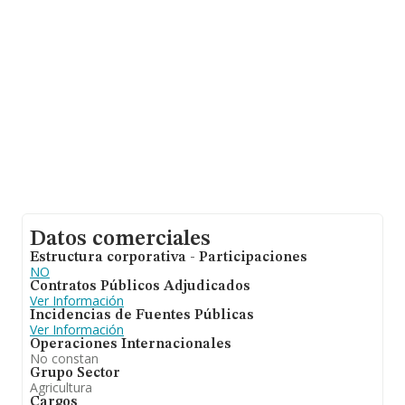
alcanza los 231 mil euros. Respecto a la información de
la provincia (hablamos de Salamanca), en la base de
datos INFORMA constan 96 empresas, con ventas de
hasta 15 millones de euros. Con el fin de ampliar la
información relativa a las compañías, los empleados de
media son 2; la media de antigüedad desde la
constitución es de 13 años.
Datos comerciales
Estructura corporativa - Participaciones
NO
Contratos Públicos Adjudicados
Ver Información
Incidencias de Fuentes Públicas
Ver Información
Operaciones Internacionales
No constan
Grupo Sector
Agricultura
Cargos