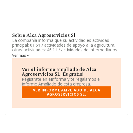
Sobre Alca Agroservicios Sl.
La compañía informa que su actividad es actividad
principal: 01.61 / actividades de apoyo a la agricultura.
otras actividades: 46.11 / actividades de intermediarios
del comercio al por mayor de materias primas agrarias,
Ver más
animales vivos, materias primas textiles y productos
semielaborados, 01.48 / otras explotaciones de ganado,
43.24 / ot. La empresa es una Sociedad Limitada. Su
Ver el informe ampliado de Alca
CNAE corresponde a 0161 con código 'Actividades de
Agroservicios Sl. ¡Es gratis!
apoyo a la agricultura'. La compañía no tiene actividad
Regístrate en eInforma y te regalamos el
en mercados exteriores.
Informe Ampliado de esta empresa.
VER INFORME AMPLIADO DE ALCA
La sociedad española
Alca Agroservicios S.L
, con NIF
AGROSERVICIOS SL.
B26924852, tiene domicilio fiscal en Calle Eras De Abajo
núm. 3, (37419), Parada De Rubiales, provincia de
Salamanca, Castilla-león.
En relación con el sector y disponiendo de los datos de
hasta 13.853 empresas, a nivel nacional la facturación
asciende a 3.208 millones de euros y la media de
facturación de ventas entre todas las compañías