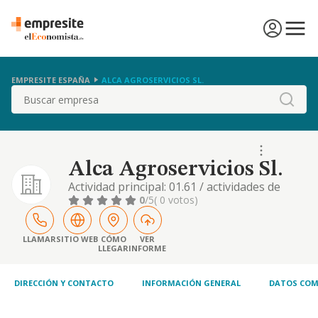
EMPRESITE ESPAÑA
ALCA AGROSERVICIOS SL.
Buscar
Alca Agroservicios Sl.
Actividad principal: 01.61 / actividades de
apoyo a la agricultura. otras actividades:
0
/5
( 0 votos)
46.11 / actividades de intermediarios del
comercio al por mayor de materias primas
agrarias, animales vivos, materias primas
LLAMAR
SITIO WEB
CÓMO
VER
LLEGAR
INFORME
textiles y productos semielaborados , 01.48 /
otras explotaciones de ganado , 43.24 / ot
DIRECCIÓN Y CONTACTO
INFORMACIÓN GENERAL
DATOS COM