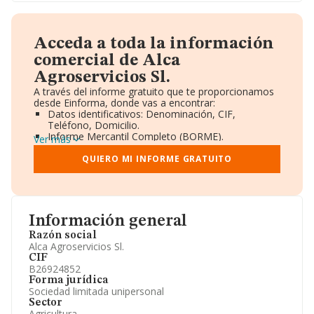
Acceda a toda la información
comercial de Alca
Agroservicios Sl.
A través del informe gratuito que te proporcionamos
desde Einforma, donde vas a encontrar:
Datos identificativos: Denominación, CIF,
Teléfono, Domicilio.
Informe Mercantil Completo (BORME).
Ver más
Gráficos de Evolución Ventas y Empleados.
Consejo de Administración y Administradores.
QUIERO MI INFORME GRATUITO
Directivos y Ejecutivos.
Accionistas.
Participaciones y Vinculaciones en otras empresas.
Artículos de prensa publicados sobre la empresa.
Información oficial y registral complementaria.
Información general
Razón social
Alca Agroservicios Sl.
CIF
B26924852
Forma jurídica
Sociedad limitada unipersonal
Sector
Agricultura