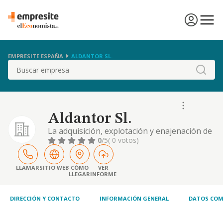
EMPRESITE ESPAÑA
ALDANTOR SL.
Buscar
Aldantor Sl.
La adquisición, explotación y enajenación de
bienes inmuebles, la urbanización de
0
/5
( 0 votos)
terrenos y la realización de toda clase de
obras de albañilería y construcción
LLAMAR
SITIO WEB
CÓMO
VER
LLEGAR
INFORME
DIRECCIÓN Y CONTACTO
INFORMACIÓN GENERAL
DATOS COM