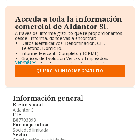
Acceda a toda la información
comercial de Aldantor Sl.
A través del informe gratuito que te proporcionamos
desde Einforma, donde vas a encontrar:
Datos identificativos: Denominación, CIF,
Teléfono, Domicilio.
Informe Mercantil Completo (BORME).
Gráficos de Evolución Ventas y Empleados.
Ver más
Consejo de Administración y Administradores.
Directivos y Ejecutivos.
QUIERO MI INFORME GRATUITO
Accionistas.
Participaciones y Vinculaciones en otras empresas.
Artículos de prensa publicados sobre la empresa.
Información oficial y registral complementaria.
Información general
Razón social
Aldantor Sl.
CIF
B87703898
Forma jurídica
Sociedad limitada
Sector
Construcción y actividades