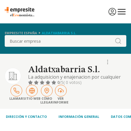
EMPRESITE ESPAÑA
ALDATXABARRIA S.L.
Buscar
Aldatxabarria S.l.
La adquisicion y enajenacion por cualquier
titulo, de fincas rusticas y urbanas, ya sean
0
/5
( 0 votos)
tierras, solares, edificios, y la tenencia,
explotacion y arrendamiento, ya sea activo o
pasivo de tales bienes y su venta total o
LLAMAR
SITIO WEB
CÓMO
VER
LLEGAR
INFORME
DIRECCIÓN Y CONTACTO
INFORMACIÓN GENERAL
DATOS COM