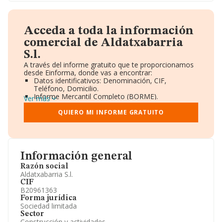
Acceda a toda la información
comercial de Aldatxabarria
S.l.
A través del informe gratuito que te proporcionamos
desde Einforma, donde vas a encontrar:
Datos identificativos: Denominación, CIF,
Teléfono, Domicilio.
Informe Mercantil Completo (BORME).
Ver más
Gráficos de Evolución Ventas y Empleados.
Consejo de Administración y Administradores.
QUIERO MI INFORME GRATUITO
Directivos y Ejecutivos.
Accionistas.
Participaciones y Vinculaciones en otras empresas.
Artículos de prensa publicados sobre la empresa.
Información oficial y registral complementaria.
Información general
Razón social
Aldatxabarria S.l.
CIF
B20961363
Forma jurídica
Sociedad limitada
Sector
Construcción y actividades