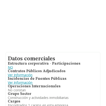
empresas, con ventas de 536 millones de euros. Con el
fin de ampliar la información relativa a las compañías, la
media de antigüedad desde la constitución es de 20
años. Los empleados de media son 1.
Datos comerciales
Estructura corporativa - Participaciones
NO
Contratos Públicos Adjudicados
Ver Información
Incidencias de Fuentes Públicas
Ver Información
Operaciones Internacionales
No constan
Grupo Sector
Construcción y actividades inmobiliarias
Cargos
Encontrados 1 cargos en esta empresa