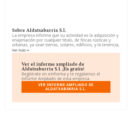
Sobre Aldatxabarria S.l.
La empresa informa que su actividad es la adquisición y
enajenación por cualquier titulo, de fincas rústicas y
urbanas, ya sean tierras, solares, edificios, y la tenencia,
explotación y arrendamiento, ya sea activo o pasivo de
Ver más
tales bienes y su venta total o. La sociedad está
registrada como Sociedad Limitada. Clasifica su
actividad CNAE como '%cnae%', código 6812. La
Ver el informe ampliado de
empresa no tiene actividad en mercados exteriores.
Aldatxabarria S.l. ¡Es gratis!
Regístrate en eInforma y te regalamos el
La compañía
Aldatxabarria S.L
, CIF B20961363, está
Informe Ampliado de esta empresa.
situada en Calle Campanario núm. 11 Plt 4, (20003), en
VER INFORME AMPLIADO DE
el municipio de Donostia-san Sebastian, en Guipúzcoa,
ALDATXABARRIA S.L.
País Vasco.
Con los datos a disposición de INFORMA sobre 231.218
empresas pertenecientes al sector, en el ámbito
nacional la facturación alcanza la cifra de 29.817
millones de euros y la media entre todas las compañías
es de 128 mil euros de ventas. Respecto a la
información de la provincia (hablamos de Guipúzcoa),
en la base de datos de INFORMA aparecen 2203