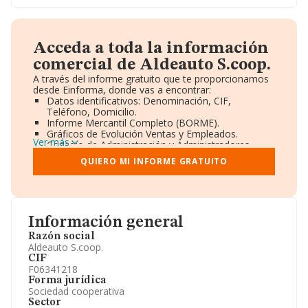
Acceda a toda la información
comercial de Aldeauto S.coop.
A través del informe gratuito que te proporcionamos
desde Einforma, donde vas a encontrar:
Datos identificativos: Denominación, CIF,
Teléfono, Domicilio.
Informe Mercantil Completo (BORME).
Gráficos de Evolución Ventas y Empleados.
Ver más
Consejo de Administración y Administradores.
Directivos y Ejecutivos.
QUIERO MI INFORME GRATUITO
Accionistas.
Participaciones y Vinculaciones en otras empresas.
Artículos de prensa publicados sobre la empresa.
Información oficial y registral complementaria.
Información general
Razón social
Aldeauto S.coop.
CIF
F06341218
Forma jurídica
Sociedad cooperativa
Sector