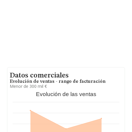
hasta 39.493 empresas, la facturación en el ámbito
nacional alcanza los 11.044 millones de euros y la media
entre todas las compañías es de 279 mil euros de
ventas en 2017. Por último, con el fin de ampliar la
información relativa al ámbito de la empresa, los
empleados de media son 3. La antigüedad desde la
constitución es de 19 años.
Datos comerciales
Evolución de ventas - rango de facturación
Menor de 300 mil €
Evolución de las ventas