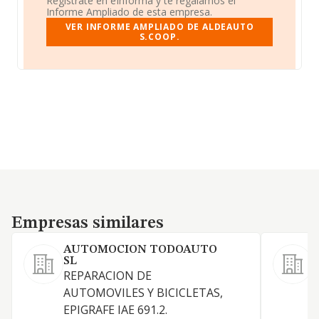
Regístrate en eInforma y te regalamos el
Informe Ampliado de esta empresa.
VER INFORME AMPLIADO DE ALDEAUTO
S.COOP.
Empresas similares
Empresas similares
AUTOMOCION TODOAUTO
SL
E
REPARACION DE
r
AUTOMOVILES Y BICICLETAS,
t
EPIGRAFE IAE 691.2.
c