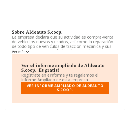
Sobre Aldeauto S.coop.
La empresa declara que su actividad es compra-venta
de vehículos nuevos y usados, así como la reparación
de todo tipo de vehículos de tracción mecánica y sus
componentes. La sociedad está registrada como
Ver más
Cooperativa. La actividad de referencia CNAE
corresponde a '%cnae%', cuyo Código es 9531. La
sociedad no tiene actividad en mercados exteriores.
Ver el informe ampliado de Aldeauto
S.coop. ¡Es gratis!
Ha tenido el mismo número de empleados y según los
Regístrate en eInforma y te regalamos el
datos a disposición de INFORMA, ha tenido un número
Informe Ampliado de esta empresa.
de empleados por debajo de la media de sector.
VER INFORME AMPLIADO DE ALDEAUTO
S.COOP.
La dirección de correo es
aldeauto_sc@hotmail.com
.
La sociedad
Aldeauto S.Coop
, con número de
identificación fiscal F06341218, tiene domicilio fiscal en
Carretera Corte De Peleas, (06209), en el municipio de
Solana De Los Barros, provincia de Badajoz,
Extremadura.
En relación con el sector y disponiendo de los datos de