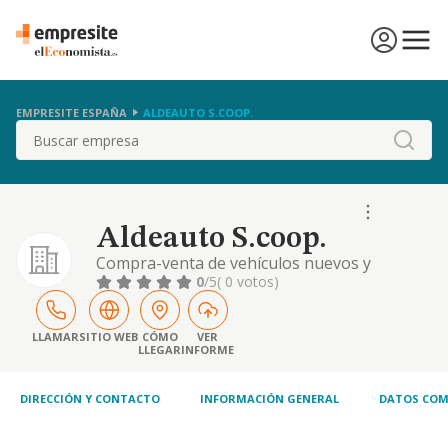
EMPRESITE ESPAÑA
ALDEAUTO S.COOP.
Buscar
Aldeauto S.coop.
Compra-venta de vehículos nuevos y
usados, así como la reparación de todo tipo
0
/5
( 0 votos)
de vehículos de tracción mecánica y sus
componentes.
LLAMAR
SITIO WEB
CÓMO
VER
LLEGAR
INFORME
DIRECCIÓN Y CONTACTO
INFORMACIÓN GENERAL
DATOS COM