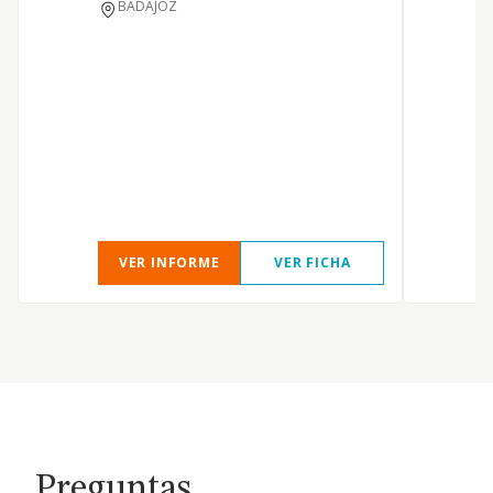
BADAJOZ
r
a
VER INFORME
VER FICHA
Preguntas