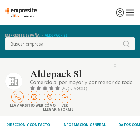
EMPRESITE ESPAÑA
ALDEPACK SL
Buscar
Aldepack Sl
Comercio al por mayor y por menor de todo
tipo de productos alimenticios yde limpieza.
0
/5
( 0 votos)
intermediacion comercial en la compra venta
de productos alimenticios y de limpieza,
importacion, exportacion de dichos
LLAMAR
SITIO WEB
CÓMO
VER
LLEGAR
INFORME
productos, et
DIRECCIÓN Y CONTACTO
INFORMACIÓN GENERAL
DATOS COM