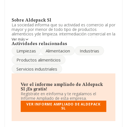
Sobre Aldepack Sl
La sociedad informa que su actividad es comercio al por
mayor y por menor de todo tipo de productos
alimenticios yde limpieza. intermediación comercial en la
compra venta de productos alimenticios y de limpieza,
Ver más
importación, exportación de dichos productos, et. La
Actividades relacionadas
empresa aparece inscrita en el Registro Mercantil como
Limpiezas
Alimentacion
Industrias
Sociedad Limitada. La actividad de referencia CNAE
corresponde a 'Producción de aluminio', cuyo Código es
Productos alimenticios
2442. La compañía es exportadora.
Servicios industriales
Atendiendo a los datos disponibles en INFORMA, el
número de empleados de la compañía ha estado por
debajo de la media de sector.
Ver el informe ampliado de Aldepack
La compañía
Aldepack S.L
, con NIF B65062432, tiene
Sl ¡Es gratis!
su domicilio social establecido en Calle Joan Manen
Regístrate en eInforma y te regalamos el
núm. 11 St, (08032), Barcelona, Cataluña.
Informe Ampliado de esta empresa.
VER INFORME AMPLIADO DE ALDEPACK
Con los datos a disposición de INFORMA sobre 256
SL
empresas pertenecientes al sector, la facturación en el
ámbito nacional alcanza los 3.746 millones de euros y la
media entre todas las compañías es de 14 millones de
euros de ventas en 2013. Finalmente, para completar