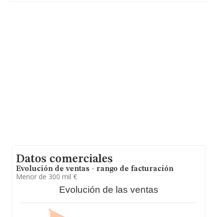
los datos de sector, en 2013, los empleados de media
son 35; la antigüedad alcanza los 24 años desde la
constitución.
Datos comerciales
Evolución de ventas - rango de facturación
Menor de 300 mil €
Evolución de las ventas