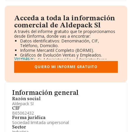
Acceda a toda la información
comercial de Aldepack Sl
A través del informe gratuito que te proporcionamos
desde Einforma, donde vas a encontrar:
Datos identificativos: Denominación, CIF,
Teléfono, Domicilio.
Informe Mercantil Completo (BORME).
Gráficos de Evolución Ventas y Empleados.
Ver más
Consejo de Administración y Administradores.
Directivos y Ejecutivos.
QUIERO MI INFORME GRATUITO
Accionistas.
Participaciones y Vinculaciones en otras empresas.
Artículos de prensa publicados sobre la empresa.
Información oficial y registral complementaria.
Información general
Razón social
Aldepack Sl
CIF
B65062432
Forma jurídica
Sociedad limitada unipersonal
Sector
Industria