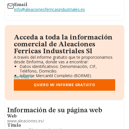
Email
info@aleacionesferricasindustriales.es
Acceda a toda la información
comercial de Aleaciones
Ferricas Industriales Sl
A través del informe gratuito que te proporcionamos
desde Einforma, donde vas a encontrar:
Datos identificativos: Denominación, CIF,
Teléfono, Domicilio.
Informe Mercantil Completo (BORME).
Ver más
Gráficos de Evolución Ventas y Empleados.
Consejo de Administración y Administradores.
QUIERO MI INFORME GRATUITO
Directivos y Ejecutivos.
Accionistas.
Participaciones y Vinculaciones en otras empresas.
Artículos de prensa publicados sobre la empresa.
Informacion de su página web
Información oficial y registral complementaria.
Información de su página web
Web
www.aleaciones.es/
Titulo