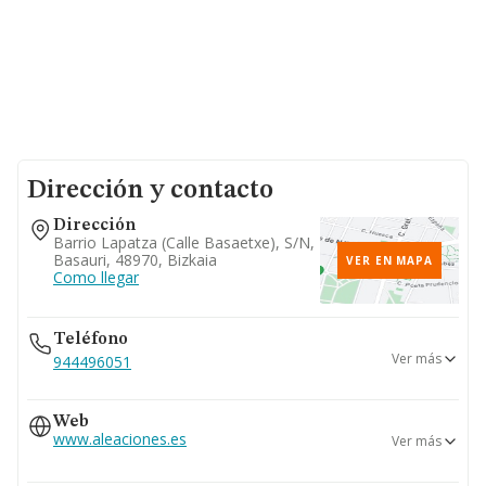
Dirección y contacto
Dirección
Barrio Lapatza (calle Basaetxe), S/n,
Basauri, 48970, Bizkaia
VER EN MAPA
Como llegar
Teléfono
Ver más
944496051
944496512
Web
615...
www.aleaciones.es
Ver más
Ver teléfono 615...
www.aleacionesferricasindustriales.es