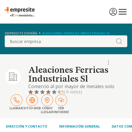
EMPRESITE ESPAÑA
ALEACIONES FERRICAS INDUSTRIALES SL
Buscar
Aleaciones Ferricas
Industriales Sl
Comercio al por mayor de metales solo
férreos
0
/5
( 0 votos)
LLAMAR
SITIO WEB
CÓMO
VER
LLEGAR
INFORME
DIRECCIÓN Y CONTACTO
INFORMACIÓN GENERAL
DATOS COM