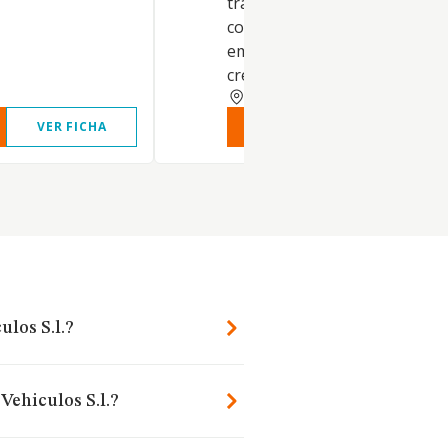
tractores, sin conductor y co
conductor, así como
embarcaciones de recreo. - L
creación, adq.
BADAJOZ
VER FICHA
VER INFORME
VER FIC
ulos S.l.?
Vehiculos S.l.?