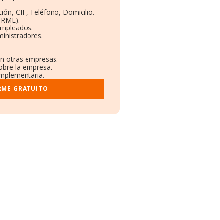
ión, CIF, Teléfono, Domicilio.
ORME).
Empleados.
inistradores.
en otras empresas.
sobre la empresa.
complementaria.
RME GRATUITO