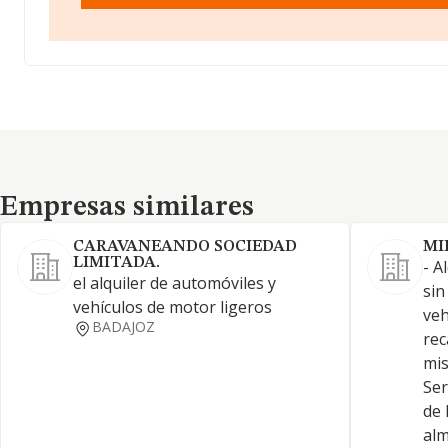
Empresas similares
Empresas similares
CARAVANEANDO SOCIEDAD
MI
LIMITADA.
- A
el alquiler de automóviles y
sin
vehículos de motor ligeros
veh
BADAJOZ
rec
mis
Ser
de 
alm