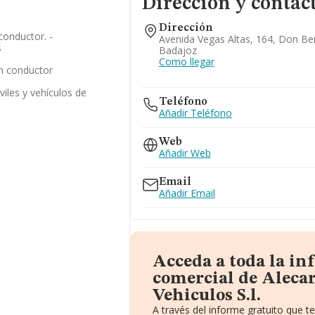
Dirección y contac
Dirección
 conductor. -
Avenida Vegas Altas, 164, Don Be
s
Badajoz
Como llegar
in conductor
viles y vehículos de
Teléfono
Añadir Teléfono
Web
Añadir Web
Email
Añadir Email
Acceda a toda la i
comercial de Alecar
Vehiculos S.l.
A través del informe gratuito que 