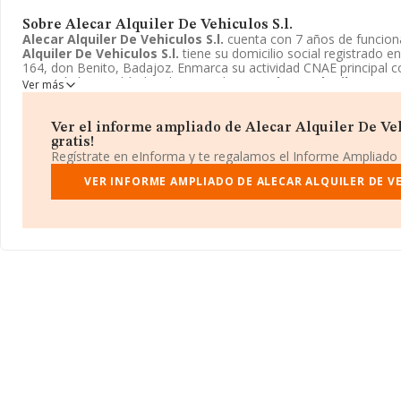
Sobre Alecar Alquiler De Vehiculos S.l.
Alecar Alquiler De Vehiculos S.l.
cuenta con 7 años de funcio
Alquiler De Vehiculos S.l.
tiene su domicilio social registrado e
164, don Benito, Badajoz. Enmarca su actividad CNAE principal c
automóviles y vehículos de motor ligeros.
Alecar Alquiler De Ve
Ver más
inscrita como Sociedad limitada.
Ver el informe ampliado de Alecar Alquiler De Vehi
gratis!
Regístrate en eInforma y te regalamos el Informe Ampliado
VER INFORME AMPLIADO DE ALECAR ALQUILER DE VE