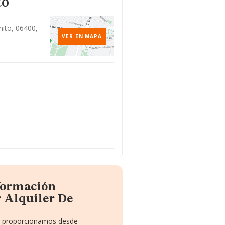
to
nito, 06400,
VER EN MAPA
nformación
 Alquiler De
te proporcionamos desde