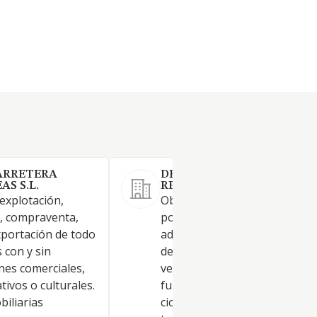
ARRETERA
DESTROYPAPER INTEGRAL
AS S.L.
RESIDUOS S.L.
explotación,
Objeto Social 1. La sociedad t
n, compraventa,
por objeto: - La creación,
xportación de todo
adquisición, reforma y explot
 con y sin
de negocios de alquiler de
nes comerciales,
vehículos a motor, turismos,
ativos o culturales.
furgonetas, camiones,
biliarias
ciclomotores, motocicletas y