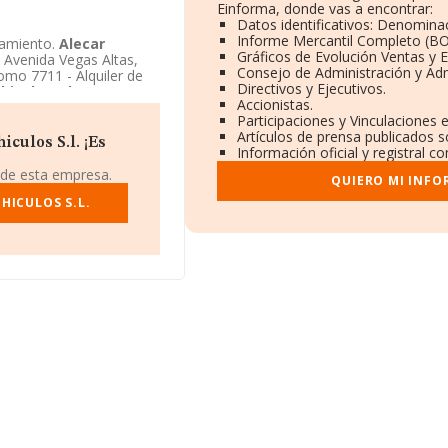
Einforma, donde vas a encontrar:
Datos identificativos: Denominac
Informe Mercantil Completo (B
namiento.
Alecar
Gráficos de Evolución Ventas y 
n Avenida Vegas Altas,
Consejo de Administración y Adm
omo 7711 - Alquiler de
Directivos y Ejecutivos.
hiculos S.l.
aparece
Accionistas.
Participaciones y Vinculaciones 
Artículos de prensa publicados 
culos S.l. ¡Es
Información oficial y registral 
 de esta empresa.
QUIERO MI INFO
HICULOS S.L.