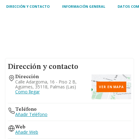
DIRECCIÓN Y CONTACTO
INFORMACIÓN GENERAL
DATOS COM
Dirección y contacto
Dirección
Calle Adargoma, 16 - Piso 2 B,
Agüimes, 35118, Palmas (las)
VER EN MAPA
Como llegar
Teléfono
Añadir Teléfono
Web
Añadir Web