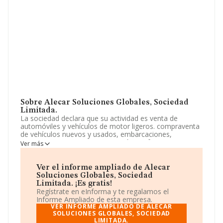
Sobre Alecar Soluciones Globales, Sociedad
Limitada.
La sociedad declara que su actividad es venta de
automóviles y vehículos de motor ligeros. compraventa
de vehículos nuevos y usados, embarcaciones,
camiones, caravanas. construcción y reformas,
Ver más
edificación de edificios, compraventa de viviendas. mini
mercados, tiendas de souvenir, pequeños
supermercados. La empresa es una Sociedad Limitada.
Ver el informe ampliado de Alecar
La actividad de referencia CNAE corresponde a
Soluciones Globales, Sociedad
'Comercio al por menor de productos alimenticios,
Limitada. ¡Es gratis!
bebidas y tabaco en puestos de venta y en mercadillos',
Regístrate en eInforma y te regalamos el
cuyo Código es 4781. No realiza actividad de
Informe Ampliado de esta empresa.
importación y/o exportación.
VER INFORME AMPLIADO DE ALECAR
SOLUCIONES GLOBALES, SOCIEDAD
LIMITADA.
La sociedad española
Alecar Soluciones Globales,