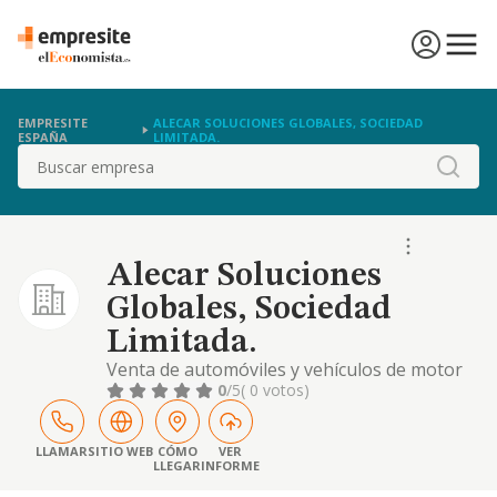
EMPRESITE
ALECAR SOLUCIONES GLOBALES, SOCIEDAD
ESPAÑA
LIMITADA.
Buscar
Alecar Soluciones
Globales, Sociedad
Limitada.
Venta de automóviles y vehículos de motor
ligeros. compraventa de vehículos nuevos y
0
/5
( 0 votos)
usados, embarcaciones, camiones,
caravanas. construcción y reformas,
edificación de edificios, compraventa de
LLAMAR
SITIO WEB
CÓMO
VER
LLEGAR
INFORME
viviendas. mini mercados, tiendas de
souvenir, pequeños supermercados