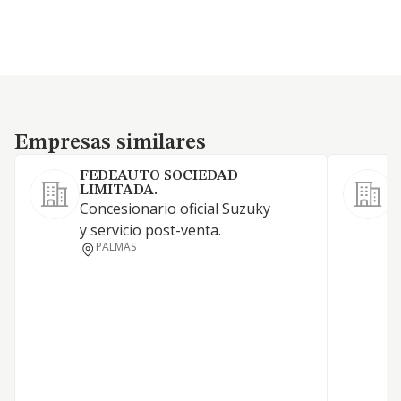
Empresas similares
Empresas similares
FEDEAUTO SOCIEDAD
LIMITADA.
Concesionario oficial Suzuky
E
y servicio post-venta.
p
PALMAS
n
E
p
a