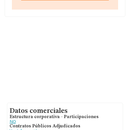
Sociedad Limitada
, con CIF B75705889, se encuentra
en Calle Adargoma núm. 16 Piso 2 B, (35118), Cruce De
Arinaga, Las Palmas, Islas Canarias.
En relación con el sector y disponiendo de los datos de
hasta 35.519 empresas, en el ámbito nacional la
facturación alcanza la cifra de 81.312 millones de euros
y la media entre todas las compañías es de 2 millones
de euros de ventas. En relación con la información de la
provincia de Las Palmas, en la base de datos INFORMA
constan 784 empresas, cuyas ventas han alcanzado los
1.518 millones de euros. Por último, con el fin de
ampliar la información relativa al ámbito de la empresa,
la antigüedad desde la constitución es de 16 años. Los
empleados de media son 3.
Datos comerciales
Estructura corporativa - Participaciones
NO
Contratos Públicos Adjudicados