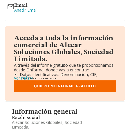
Email
Añadir Email
Acceda a toda la información
comercial de Alecar
Soluciones Globales, Sociedad
Limitada.
A través del informe gratuito que te proporcionamos
desde Einforma, donde vas a encontrar:
Datos identificativos: Denominación, CIF,
Ver más
Teléfono, Domicilio.
Informe Mercantil Completo (BORME).
QUIERO MI INFORME GRATUITO
Gráficos de Evolución Ventas y Empleados.
Consejo de Administración y Administradores.
Directivos y Ejecutivos.
Accionistas.
Participaciones y Vinculaciones en otras empresas.
Información general
Artículos de prensa publicados sobre la empresa.
Información oficial y registral complementaria.
Razón social
Alecar Soluciones Globales, Sociedad
Limitada.