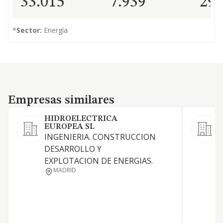
33.015
7.939
29
*
Sector:
Energía
Empresas similares
Empresas similares
HIDROELECTRICA
EUROPEA SL
INGENIERIA. CONSTRUCCION
P
DESARROLLO Y
s
EXPLOTACION DE ENERGIAS.
MADRID