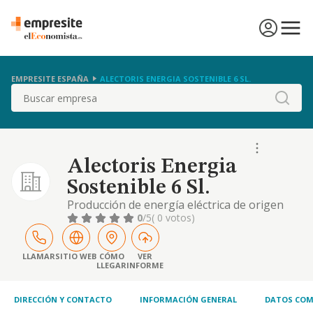
EMPRESITE ESPAÑA
ALECTORIS ENERGIA SOSTENIBLE 6 SL.
Buscar
Alectoris Energia
Sostenible 6 Sl.
Producción de energía eléctrica de origen
eólico. producción de energía eléctrica de
0
/5
( 0 votos)
otros tipos. comercio de energía eléctrica
LLAMAR
SITIO WEB
CÓMO
VER
LLEGAR
INFORME
DIRECCIÓN Y CONTACTO
INFORMACIÓN GENERAL
DATOS COM