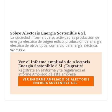
Sobre Alectoris Energia Sostenible 6 Sl.
La sociedad informa que su actividad es producción de
energía eléctrica de origen eólico. producción de energía
eléctrica de otros tipos. comercio de energía eléctrica.
La empresa aparece inscrita en el Registro Mercantil
Ver más
como Sociedad Limitada. La actividad de referencia
CNAE corresponde a 'Transporte de energía eléctrica',
cuyo Código es 3512. La empresa no tiene actividad en
Ver el informe ampliado de Alectoris
mercados exteriores.
Energia Sostenible 6 Sl. ¡Es gratis!
Regístrate en eInforma y te regalamos el
Dentro del ranking de empresas elaborado por
Informe Ampliado de esta empresa.
INFORMA, atendiendo a los niveles de facturación de la
VER INFORME AMPLIADO DE ALECTORIS
sociedad, se destaca que: la empresa ha caído 28
ENERGIA SOSTENIBLE 6 SL.
puestos en el ranking sectorial, pasando del 266 al 294.
En el ranking del sector, delante de la empresa están
compañías como, por ejemplo:
Dehesa de Los
Guadalupes Solar Sociedad Limitada
y
Greenalia
Power Spain, S.L
; por debajo se encuentran empresas
como:
Argasol Desarrollos Energeticos Sociedad
Limitada
y
Sargon Energias Slu
. En el ranking