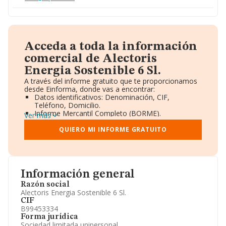
Acceda a toda la información
comercial de Alectoris
Energia Sostenible 6 Sl.
A través del informe gratuito que te proporcionamos
desde Einforma, donde vas a encontrar:
Datos identificativos: Denominación, CIF,
Teléfono, Domicilio.
Informe Mercantil Completo (BORME).
Ver más
Gráficos de Evolución Ventas y Empleados.
Consejo de Administración y Administradores.
QUIERO MI INFORME GRATUITO
Directivos y Ejecutivos.
Accionistas.
Participaciones y Vinculaciones en otras empresas.
Artículos de prensa publicados sobre la empresa.
Información oficial y registral complementaria.
Información general
Razón social
Alectoris Energia Sostenible 6 Sl.
CIF
B99453334
Forma jurídica
Sociedad limitada unipersonal