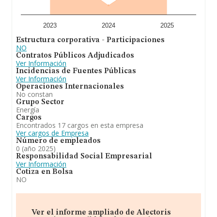
antigüedad desde la constitución es de 14 años.
A modo de conclusión, la actividad de
Alectoris
Energia Sostenible 6 S.L
es producción de energía
2023
2024
2025
eléctrica de origen eólico. producción de energía
Estructura corporativa - Participaciones
eléctrica de otros tipos. comercio de energía eléctrica.
NO
En el ranking de su sector (Transporte de energía
Contratos Públicos Adjudicados
eléctrica), la compañía ha perdido posición respecto al
Ver Información
2024. En el ranking de todas las empresas en el
Incidencias de Fuentes Públicas
territorio nacional, ha experimentado un retroceso.
Ver Información
Operaciones Internacionales
No constan
Grupo Sector
Energía
Cargos
Encontrados 17 cargos en esta empresa
Ver cargos de Empresa
Número de empleados
0 (año 2025)
Responsabilidad Social Empresarial
Ver Información
Cotiza en Bolsa
NO
Ver el informe ampliado de Alectoris