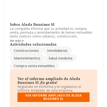
Sobre Aleda Bussines Sl
La compañía informa que su actividad es compra,
venta, permuta y arrendamiento de bienes inmuebles
tanto rusticos como urbanos, construcción,
rehabilitacion, promoción, comercialización y
Ver más
mantenimiento de inmuebles, etc. La empresa está
Actividades relacionadas
registrada como Sociedad Limitada. Su actividad CNAE
Construcciones
Inmobiliarias
es 'Alquiler de bienes inmobiliarios por cuenta propia'
con código 6820. No realiza actividad de importación
Mantenimientos
Salud medicina
y/o exportación.
Compra venta inmuebles
La compañía
Aleda Bussines S.L
, con número de
identificación fiscal B92284363, tiene domicilio fiscal en
Lugar Finca Zagaleta A2/9, (29679), en el municipio de
Benahavís, en Málaga, Andalucía.
Ver el informe ampliado de Aleda
Bussines Sl ¡Es gratis!
En base a la información de la que dispone INFORMA
Regístrate en eInforma y te regalamos el
sobre 132.555 compañías, a nivel nacional la facturación
Informe Ampliado de esta empresa.
asciende a 22.737 millones de euros y el promedio de la
VER INFORME AMPLIADO DE ALEDA
facturación de ventas entre todas las compañías
BUSSINES SL
asciende a los 171 mil euros. Respecto a la información
de la provincia (hablamos de Málaga), en la base de