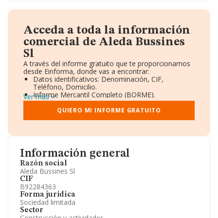
Acceda a toda la información
comercial de Aleda Bussines
Sl
A través del informe gratuito que te proporcionamos
desde Einforma, donde vas a encontrar:
Datos identificativos: Denominación, CIF,
Teléfono, Domicilio.
Informe Mercantil Completo (BORME).
Ver más
Gráficos de Evolución Ventas y Empleados.
Consejo de Administración y Administradores.
QUIERO MI INFORME GRATUITO
Directivos y Ejecutivos.
Accionistas.
Participaciones y Vinculaciones en otras empresas.
Artículos de prensa publicados sobre la empresa.
Información oficial y registral complementaria.
Información general
Razón social
Aleda Bussines Sl
CIF
B92284363
Forma jurídica
Sociedad limitada
Sector
Construcción y actividades