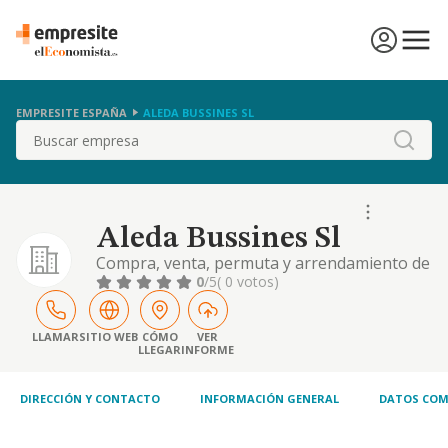
EMPRESITE ESPAÑA
ALEDA BUSSINES SL
Buscar
Aleda Bussines Sl
Compra, venta, permuta y arrendamiento de
bienes inmuebles tanto rusticos como
0
/5
( 0 votos)
urbanos, construccion, rehabilitacion,
promocion, comercializacion y
mantenimiento de inmuebles, etc.
LLAMAR
SITIO WEB
CÓMO
VER
LLEGAR
INFORME
DIRECCIÓN Y CONTACTO
INFORMACIÓN GENERAL
DATOS COM