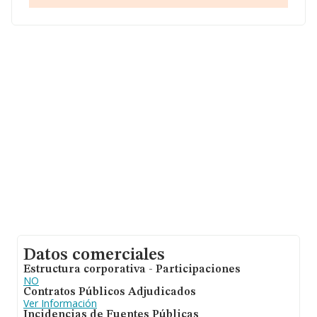
datos de INFORMA aparecen 6753 empresas, con
ventas en 2024 de hasta 561 millones de euros.
Finalmente, para completar los datos de sector, en
2024, los empleados de media son 1. La media de
antigüedad desde la constitución es de 24 años.
Datos comerciales
Estructura corporativa - Participaciones
NO
Contratos Públicos Adjudicados
Ver Información
Incidencias de Fuentes Públicas