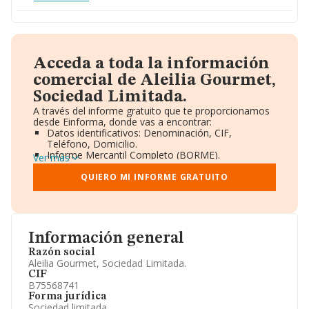
Acceda a toda la información
comercial de Aleilia Gourmet,
Sociedad Limitada.
A través del informe gratuito que te proporcionamos
desde Einforma, donde vas a encontrar:
Datos identificativos: Denominación, CIF,
Teléfono, Domicilio.
Informe Mercantil Completo (BORME).
Ver más
Gráficos de Evolución Ventas y Empleados.
Consejo de Administración y Administradores.
QUIERO MI INFORME GRATUITO
Directivos y Ejecutivos.
Accionistas.
Participaciones y Vinculaciones en otras empresas.
Artículos de prensa publicados sobre la empresa.
Información oficial y registral complementaria.
Información general
Razón social
Aleilia Gourmet, Sociedad Limitada.
CIF
B75568741
Forma jurídica
Sociedad limitada