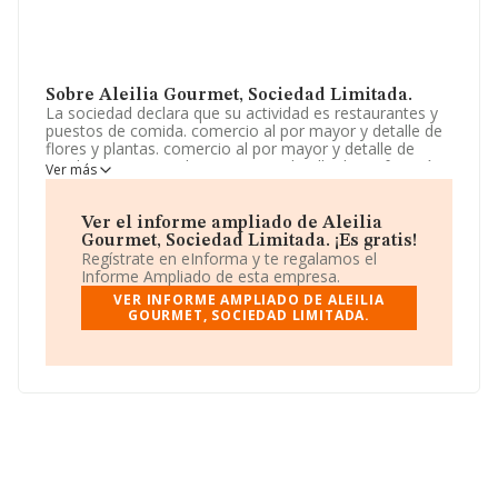
Sobre Aleilia Gourmet, Sociedad Limitada.
La sociedad declara que su actividad es restaurantes y
puestos de comida. comercio al por mayor y detalle de
flores y plantas. comercio al por mayor y detalle de
textiles. comercio al por mayor y detalle de perfumería y
Ver más
cosmética. La sociedad está inscrita en el Registro
Mercantil como Sociedad Limitada. Clasifica su actividad
CNAE como '%cnae%', código 5611. La compañía no
Ver el informe ampliado de Aleilia
tiene actividad en mercados exteriores.
Gourmet, Sociedad Limitada. ¡Es gratis!
Regístrate en eInforma y te regalamos el
La sociedad
Aleilia Gourmet, Sociedad Limitada
,
Informe Ampliado de esta empresa.
B75568741, tiene su domicilio social establecido en
VER INFORME AMPLIADO DE ALEILIA
Calle Venezuela Vecindario núm. 6, (35280), en el
GOURMET, SOCIEDAD LIMITADA.
municipio de Santa Lucia, en Las Palmas, Islas Canarias.
En base a la información de la que dispone INFORMA
sobre 142.938 compañías, en el ámbito nacional la
facturación alcanza la cifra de 31.947 millones de euros
y se calcula un promedio de facturación de 223 mil
euros entre todas las compañías. Respecto a la
información de la provincia (hablamos de Las Palmas),
en la base de datos INFORMA constan 4436 empresas,
cuyas ventas han obtenido los 842 millones de euros.