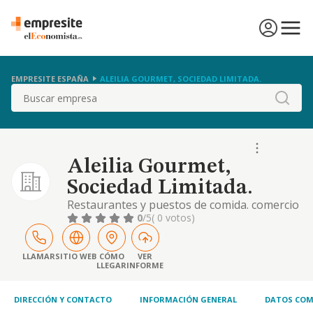
EMPRESITE ESPAÑA
ALEILIA GOURMET, SOCIEDAD LIMITADA.
Buscar
Aleilia Gourmet,
Sociedad Limitada.
Restaurantes y puestos de comida. comercio
al por mayor y detalle de flores y plantas.
0
/5
( 0 votos)
comercio al por mayor y detalle de textiles.
comercio al por mayor y detalle de
perfumería y cosmética
LLAMAR
SITIO WEB
CÓMO
VER
LLEGAR
INFORME
DIRECCIÓN Y CONTACTO
INFORMACIÓN GENERAL
DATOS COM