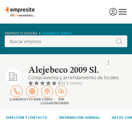
EMPRESITE ESPAÑA
ALEJEBECO 2009 SL.
Buscar
Alejebeco 2009 Sl.
Compraventa y arrendamiento de locales
comerciales.
0
/5
( 0 votos)
LLAMAR
SITIO WEB
CÓMO
VER
LLEGAR
INFORME
DIRECCIÓN Y CONTACTO
INFORMACIÓN GENERAL
DATOS COM