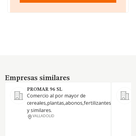
Empresas similares
Empresas similares
PROMAR 96 SL
Comercio al por mayor de
L
cereales,plantas,abonos,fertilizantes,plaguicida
P
y similares.
VALLADOLID
F