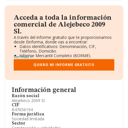
Acceda a toda la información
comercial de Alejebeco 2009
Sl.
A través del informe gratuito que te proporcionamos
desde Einforma, donde vas a encontrar:
Datos identificativos: Denominación, CIF,
Teléfono, Domicilio.
Informe Mercantil Completo (BORME).
Ver más
Gráficos de Evolución Ventas y Empleados.
Consejo de Administración y Administradores.
QUIERO MI INFORME GRATUITO
Directivos y Ejecutivos.
Accionistas.
Participaciones y Vinculaciones en otras empresas.
Artículos de prensa publicados sobre la empresa.
Información oficial y registral complementaria.
Información general
Razón social
Alejebeco 2009 Sl.
CIF
B47656194
Forma jurídica
Sociedad limitada
Sector
Construcción y actividades