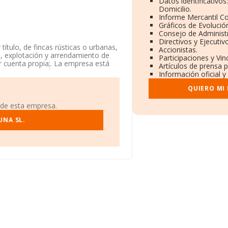
Datos identificativo
Domicilio.
Informe Mercantil 
Gráficos de Evolució
Consejo de Administr
Directivos y Ejecutiv
título, de fincas rústicas o urbanas,
Accionistas.
n, explotación y arrendamiento de
Participaciones y Vi
or cuenta propia;. La empresa está
Artículos de prensa 
CNAE corresponde a '%cnae%', cuyo
Información oficial y
eriores.
QUIERO MI
ón fiscal B87178216, tiene domicilio
!
drid, Madrid.
 de esta empresa.
1.218 empresas, la facturación en el
UNA SL.
 entre todas las compañías es de
vincia de Madrid, en la base de
zado los 14.368 millones de euros.
o de la empresa, la media de
 años desde la constitución.