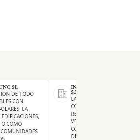
UNO SL
INVERSIONES FERRER DEL 
S.L.
CION DE TODO
LA PROMOCION,
BLES CON
CONSTRUCCION,
SOLARES, LA
REHABILITACION, ADQUISIC
EDIFICACIONES,
VENTA, ARRENDAMIENTO,
 O COMO
CONSERVACION Y EXPLOTA
 COMUNIDADES
DE TODA CLASE DE INMUEBL
OS,