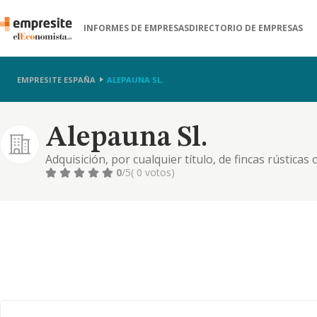
INFORMES DE EMPRESAS
DIRECTORIO DE EMPRESAS
EMPRESITE ESPAÑA
ALEPAUNA SL.
Alepauna Sl.
Adquisición, por cualquier título, de fincas rústicas
administración, tenencia, promoción, explotación y
0
/5
( 0 votos)
convenga, a realizar todos ellos por cuenta propia;