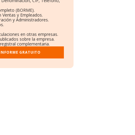
s: Denominación, CIF, Teléfono,
Completo (BORME).
n Ventas y Empleados.
ación y Administradores.
os.
nculaciones en otras empresas.
publicados sobre la empresa.
 registral complementaria.
 INFORME GRATUITO