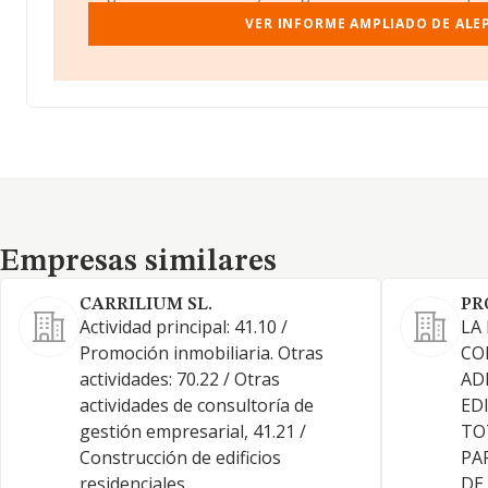
VER INFORME AMPLIADO DE ALE
Empresas similares
Empresas similares
CARRILIUM SL.
PR
Actividad principal: 41.10 /
LA
Promoción inmobiliaria. Otras
CO
actividades: 70.22 / Otras
AD
actividades de consultoría de
ED
gestión empresarial, 41.21 /
TO
Construcción de edificios
PA
residenciales
DE