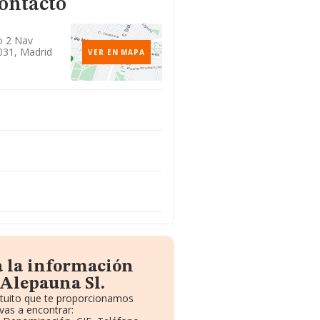
contacto
o 2 Nav
031, Madrid
VER EN MAPA
a la información
 Alepauna Sl.
atuito que te proporcionamos
vas a encontrar: