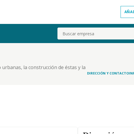
AÑA
Buscar
 o urbanas, la construcción de éstas y la
 arrendamiento de tales bienes y su venta según
DIRECCIÓN Y CONTACTO
IN