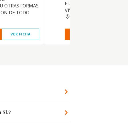
EDIFICACIONES DESTINADOS
 U OTRAS FORMAS
VIVIENDAS, Y OTROS
ION DE TODO
MADRID
VER FICHA
VER INFORME
VER FIC
 Sl.?