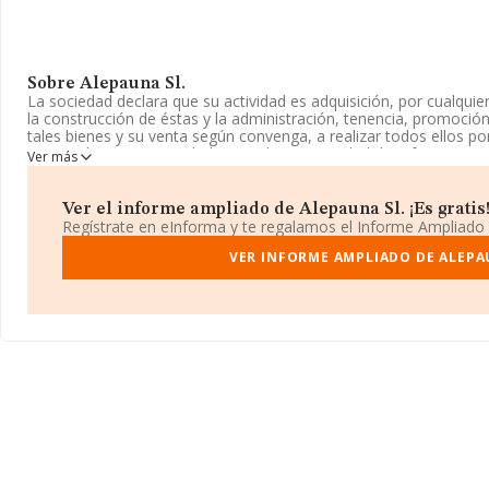
Sobre Alepauna Sl.
La sociedad declara que su actividad es adquisición, por cualquier 
la construcción de éstas y la administración, tenencia, promoció
tales bienes y su venta según convenga, a realizar todos ellos p
registrada como Sociedad Limitada. La actividad de referencia 
Ver más
Código es 6812. La compañía no tiene actividad en mercados ext
La sociedad española
Alepauna S.L
, con número de identificaci
Ver el informe ampliado de Alepauna Sl. ¡Es gratis
fiscal en Calle Gamonal núm. 5 Piso 2 Nav Numero 5, (28031), Ma
Regístrate en eInforma y te regalamos el Informe Ampliado
En relación con el sector y disponiendo de los datos de hasta 23
VER INFORME AMPLIADO DE ALEPA
ámbito nacional alcanza los 29.817 millones de euros y la media
128 mil euros de ventas. En relación con la información de la pro
datos INFORMA constan 39467 empresas, cuyas ventas han alcan
Por último, con el fin de ampliar la información relativa al ámbit
empleados de las empresas es de 1. La antigüedad alcanza los 20