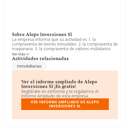
Sobre Alepo Inversiones Sl
La empresa informa que su actividad es 1. la
compraventa de bienes inmuebles. 2. la compraventa de
maquinaria. 3. la compraventa de valores mobiliarios
por cuenta propia con exclusion de las actividades
Ver más
correspondientes a las instituciones de inversion colect.
Actividades relacionadas
La sociedad está inscrita en el Registro Mercantil como
Inmobiliarias
Sociedad Limitada. Clasifica su actividad CNAE como
'%cnae%', código 6812. La empresa no tiene actividad
en mercados exteriores.
Ver el informe ampliado de Alepo
La empresa española
Alepo Inversiones S.L
, con
Inversiones Sl ¡Es gratis!
número de identificación fiscal B53454245, tiene su
Regístrate en eInforma y te regalamos el
domicilio social establecido en Calle Virgen De La Salud
Informe Ampliado de esta empresa.
núm. 37, (03600), Elda, en Alicante, Comunidad
VER INFORME AMPLIADO DE ALEPO
Valenciana.
INVERSIONES SL
En base a la información de la que dispone INFORMA
sobre 231.218 compañías, a nivel nacional la facturación
asciende a 29.817 millones de euros y se estima que el
promedio de la facturación entre todas las empresas es