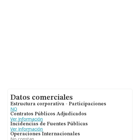
de 128 mil euros. Por último, con el fin de ampliar la
información relativa al ámbito de la empresa, los
empleados de media son 1. La media de antigüedad
desde la constitución es de 20 años.
Datos comerciales
Estructura corporativa - Participaciones
NO
Contratos Públicos Adjudicados
Ver Información
Incidencias de Fuentes Públicas
Ver Información
Operaciones Internacionales
No constan