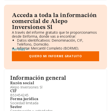
Acceda a toda la información
comercial de Alepo
Inversiones Sl
A través del informe gratuito que te proporcionamos
desde Einforma, donde vas a encontrar:
Datos identificativos: Denominación, CIF,
Teléfono, Domicilio.
Informe Mercantil Completo (BORME).
Ver más
Gráficos de Evolución Ventas y Empleados.
Consejo de Administración y Administradores.
QUIERO MI INFORME GRATUITO
Directivos y Ejecutivos.
Accionistas.
Participaciones y Vinculaciones en otras empresas.
Artículos de prensa publicados sobre la empresa.
Información oficial y registral complementaria.
Información general
Razón social
Alepo Inversiones Sl
CIF
B53454245
Forma jurídica
Sociedad limitada
Sector
Construcción y actividades