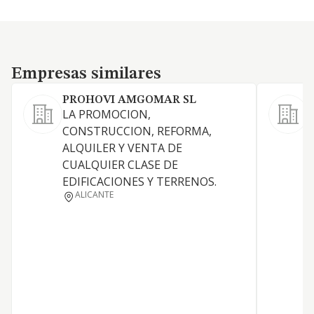
Empresas similares
Empresas similares
PROHOVI AMGOMAR SL
LA PROMOCION,
a
CONSTRUCCION, REFORMA,
p
ALQUILER Y VENTA DE
a
CUALQUIER CLASE DE
a
EDIFICACIONES Y TERRENOS.
c
ALICANTE
r
f
y
g
l
d