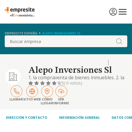
EMPRESITE ESPAÑA
ALEPO INVERSIONES SL
Buscar
Alepo Inversiones Sl
1. la compraventa de bienes inmuebles. 2. la
compraventa de maquinaria. 3. la
0
/5
( 0 votos)
compraventa de valores mobiliarios por
cuenta propia con exclusion de las
actividades correspondientes a las
LLAMAR
SITIO WEB
CÓMO
VER
LLEGAR
INFORME
instituciones de inversion colect
DIRECCIÓN Y CONTACTO
INFORMACIÓN GENERAL
DATOS COM