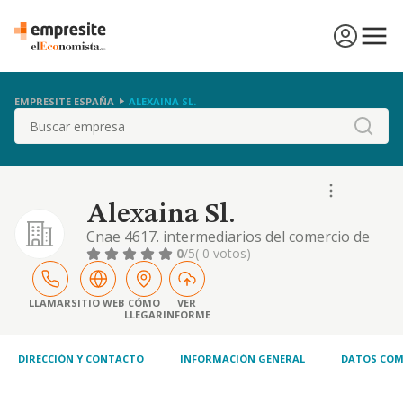
EMPRESITE ESPAÑA
ALEXAINA SL.
Buscar
Alexaina Sl.
Cnae 4617. intermediarios del comercio de
productos alimenticios, bebidas y tabaco.
0
/5
( 0 votos)
comercio al por menor de bebidas en
establecimientos especializados.
LLAMAR
SITIO WEB
CÓMO
VER
LLEGAR
INFORME
DIRECCIÓN Y CONTACTO
INFORMACIÓN GENERAL
DATOS COM