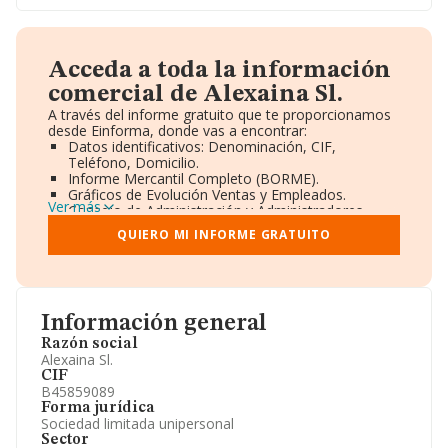
Acceda a toda la información
comercial de Alexaina Sl.
A través del informe gratuito que te proporcionamos
desde Einforma, donde vas a encontrar:
Datos identificativos: Denominación, CIF,
Teléfono, Domicilio.
Informe Mercantil Completo (BORME).
Gráficos de Evolución Ventas y Empleados.
Ver más
Consejo de Administración y Administradores.
Directivos y Ejecutivos.
QUIERO MI INFORME GRATUITO
Accionistas.
Participaciones y Vinculaciones en otras empresas.
Artículos de prensa publicados sobre la empresa.
Información oficial y registral complementaria.
Información general
Razón social
Alexaina Sl.
CIF
B45859089
Forma jurídica
Sociedad limitada unipersonal
Sector