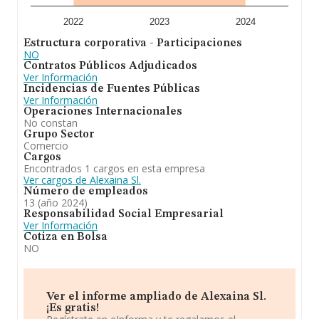
millones de euros. Con el fin de ampliar la información
relativa a las compañías, la media de empleados es de
2022
2023
2024
3. La media de antigüedad desde la constitución es de
Estructura corporativa - Participaciones
13 años.
NO
Contratos Públicos Adjudicados
En definitiva,
Alexaina S.L
está especializada en cnae
Ver Información
4617. intermediarios del comercio de productos
Incidencias de Fuentes Públicas
alimenticios, bebidas y tabaco. comercio al por menor
Ver Información
de bebidas en establecimientos especializados. En
Operaciones Internacionales
cuanto al ranking nacional, la empresa ha ganado
No constan
posiciones.
Grupo Sector
Comercio
Cargos
Encontrados 1 cargos en esta empresa
Ver cargos de Alexaina Sl.
Número de empleados
13 (año 2024)
Responsabilidad Social Empresarial
Ver Información
Cotiza en Bolsa
NO
Ver el informe ampliado de Alexaina Sl.
¡Es gratis!