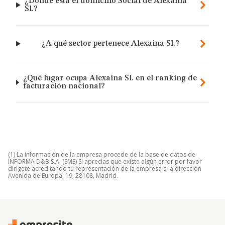
¿Dónde está el domicilio Social de Alexaina
Sl.?
¿A qué sector pertenece Alexaina Sl.?
¿Qué lugar ocupa Alexaina Sl. en el ranking de
facturación nacional?
(1) La información de la empresa procede de la base de datos de
INFORMA D&B S.A. (SME) Si aprecias que existe algún error por favor
dirígete acreditando tu representación de la empresa a la dirección
Avenida de Europa, 19, 28108, Madrid.