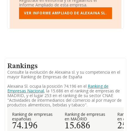
Regístrate en eInforma y te regalamos el
Informe Ampliado de esta empresa.
VER INFORME AMPLIADO DE ALEXAINA SL.
Rankings
Consulte la evolución de Alexaina sl. y su competencia en el
mayor Ranking de Empresas de España
Alexaina Sl. ocupa la posición 74.196 en el
Ranking de
Empresas Nacional
, la 15.686 en el ranking de empresas de
MADRID, y el lugar 253 en el ranking de su sector CNAE
"Actividades de intermediarios del comercio al por mayor de
productos alimenticios, bebidas y tabaco".
Ranking de empresas
Ranking de empresas
Rankin
españolas
en MADRID
en el 
74.196
15.686
25