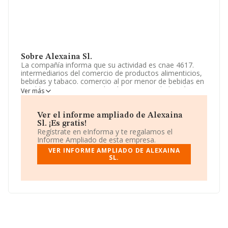
Sobre Alexaina Sl.
La compañía informa que su actividad es cnae 4617.
intermediarios del comercio de productos alimenticios,
bebidas y tabaco. comercio al por menor de bebidas en
establecimientos especializados. La sociedad está
Ver más
inscrita en el Registro Mercantil como Sociedad
Limitada. Clasifica su actividad CNAE como
'Intermediarios del comercio de productos alimenticios,
Ver el informe ampliado de Alexaina
bebidas y tabaco', código 4617. No realiza actividad de
Sl. ¡Es gratis!
importación y/o exportación.
Regístrate en eInforma y te regalamos el
Informe Ampliado de esta empresa.
El número de empleados ha crecido y teniendo en
VER INFORME AMPLIADO DE ALEXAINA
cuenta la información disponible en INFORMA, ha
SL.
dispuesto de un número de empleados por encima de la
media de sector.
Acerca de la información disponible en INFORMA sobre
los distintos rankings: la empresa ha subido de 8
puestos en el ranking sectorial, pasando del 261 al 253.
Éstas son algunas de las empresas que la superan en el
ranking de sectores:
Vinos Singulares Sociedad
Limitada
y
Distribuciones Ledesma Pascual S.L
; en