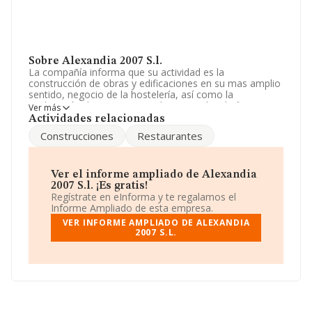
Sobre Alexandia 2007 S.l.
La compañía informa que su actividad es la
construcción de obras y edificaciones en su mas amplio
sentido, negocio de la hostelería, así como la
explotación de restaurantes, bares y salas de fiesta. La
Ver más
empresa está registrada como Sociedad Limitada.
Actividades relacionadas
Clasifica su actividad CNAE como '%cnae%', código
Construcciones
Restaurantes
4101. La empresa no tiene actividad en mercados
exteriores.
La empresa española
Alexandia 2007 S.L
, CIF
Ver el informe ampliado de Alexandia
B64675077, está situada en Calle Festa Major-iquique
2007 S.l. ¡Es gratis!
núm. 55 2 4, (08930), San Adrián De Besós, en
Regístrate en eInforma y te regalamos el
Barcelona, Cataluña.
Informe Ampliado de esta empresa.
VER INFORME AMPLIADO DE ALEXANDIA
Con los datos a disposición de INFORMA sobre 188.948
2007 S.L.
empresas pertenecientes al sector, a nivel nacional la
facturación asciende a 36.783 millones de euros y el
promedio de la facturación de ventas entre todas las
compañías asciende a los 194 mil euros. Para aportar
ulterior información de interés en el ámbito sectorial, la
antigüedad alcanza los 17 años desde la constitución.
La media de empleados es de 2.