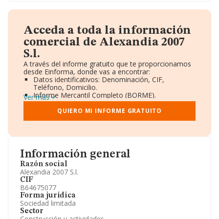
Acceda a toda la información
comercial de Alexandia 2007
S.l.
A través del informe gratuito que te proporcionamos
desde Einforma, donde vas a encontrar:
Datos identificativos: Denominación, CIF,
Teléfono, Domicilio.
Informe Mercantil Completo (BORME).
Ver más
Gráficos de Evolución Ventas y Empleados.
Consejo de Administración y Administradores.
QUIERO MI INFORME GRATUITO
Directivos y Ejecutivos.
Accionistas.
Participaciones y Vinculaciones en otras empresas.
Artículos de prensa publicados sobre la empresa.
Información oficial y registral complementaria.
Información general
Razón social
Alexandia 2007 S.l.
CIF
B64675077
Forma jurídica
Sociedad limitada
Sector
Construcción y actividades