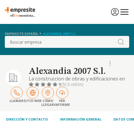
EMPRESITE ESPAÑA
ALEXANDIA 2007 S.L.
Buscar
Alexandia 2007 S.l.
La construccion de obras y edificaciones en
su mas amplio sentido, negocio de la
0
/5
( 0 votos)
hosteleria, asi como la explotacion de
restaurantes, bares y salas de fiesta.
LLAMAR
SITIO WEB
CÓMO
VER
LLEGAR
INFORME
DIRECCIÓN Y CONTACTO
INFORMACIÓN GENERAL
DATOS COM