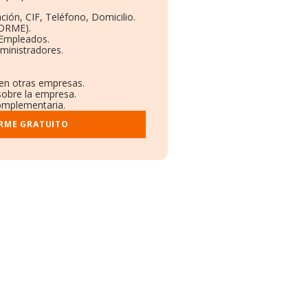
ción, CIF, Teléfono, Domicilio.
BORME).
 Empleados.
ministradores.
 en otras empresas.
sobre la empresa.
complementaria.
ORME GRATUITO