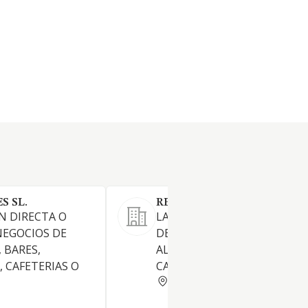
S SL.
RESTA-CATH SL.
N DIRECTA O
LA EXPLOTACION DE SERVIC
NEGOCIOS DE
DE RESTAURACION,
 BARES,
ALIMENTACION, RESTAURAN
 CAFETERIAS O
CAFETERIAS Y BARES
BARCELONA