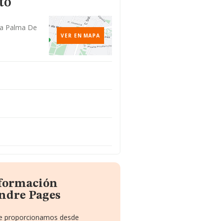
to
La Palma De
VER EN MAPA
nformación
ndre Pages
 te proporcionamos desde