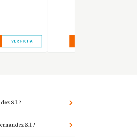
VER FICHA
VER INFORME
VER FIC
dez S.l.?
ernandez S.l.?