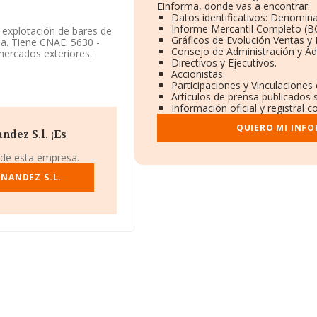
Einforma, donde vas a encontrar:
Datos identificativos: Denomina
Informe Mercantil Completo (
 explotación de bares de
Gráficos de Evolución Ventas y
a. Tiene CNAE: 5630 -
Consejo de Administración y Ad
mercados exteriores.
Directivos y Ejecutivos.
Accionistas.
entificación fiscal
Participaciones y Vinculaciones
08756), en el municipio
Artículos de prensa publicados 
Información oficial y registral 
pertenecientes al sector,
QUIERO MI INF
 y la media de
dez S.l. ¡Es
mil euros. Como
ción es de 16 años. La
 de esta empresa.
NANDEZ S.L.