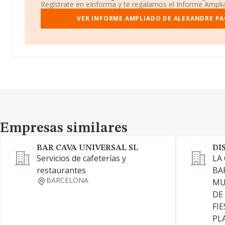
Regístrate en eInforma y te regalamos el Informe Ampl
VER INFORME AMPLIADO DE ALEXANDRE PA
Empresas similares
Empresas similares
BAR CAVA UNIVERSAL SL
DI
Servicios de cafeterías y
LA
restaurantes
BA
BARCELONA
MU
DE
FI
PL