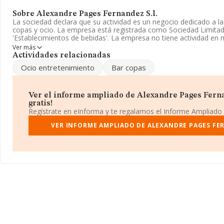
Sobre Alexandre Pages Fernandez S.l.
La sociedad declara que su actividad es un negocio dedicado a la
copas y ocio. La empresa está registrada como Sociedad Limitad
'Establecimientos de bebidas'. La empresa no tiene actividad en 
Ver más
La empresa
Alexandre Pages Fernandez S.L
, con número de id
Actividades relacionadas
B64963820, se encuentra en Avenida Catalunya núm. 128 Loc 5, (
Ocio entretenimiento
Bar copas
de La Palma De Cervello, provincia de Barcelona, Cataluña.
Con los datos a disposición de INFORMA sobre 66.566 empresas 
a nivel nacional la facturación asciende a 5.524 millones de euros
Ver el informe ampliado de Alexandre Pages Fernan
facturación de ventas entre todas las compañías alcanza los 82 
gratis!
información adicional de interés, la antigüedad desde la constitu
Regístrate en eInforma y te regalamos el Informe Ampliado
media de empleados de las empresas es de 2.
VER INFORME AMPLIADO DE ALEXANDRE PAGES FER