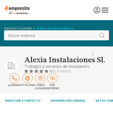
EMPRESITE ESPAÑA
ALEXIA INSTALACIONES SL.
Buscar
Alexia Instalaciones Sl.
Trabajos y servicios de instalación,
mantenimiento, montaje y supervisión de
0
/5
( 0 votos)
instalaciones eléctricas de alta, baja y media
tensión. instalaciones destinadas a la
captación y distribución de señales de
LLAMAR
SITIO WEB
CÓMO
VER
LLEGAR
INFORME
radiodifusión sonora y televisión,
distribución de señales de telefonía
disponible al público..
DIRECCIÓN Y CONTACTO
INFORMACIÓN GENERAL
DATOS COM