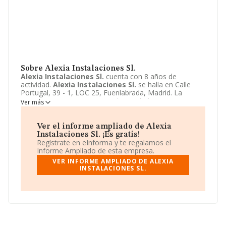
Sobre Alexia Instalaciones Sl.
Alexia Instalaciones Sl.
cuenta con 8 años de
actividad.
Alexia Instalaciones Sl.
se halla en Calle
Portugal, 39 - 1, LOC 25, Fuenlabrada, Madrid. La
empresa enmarca su principal actividad CNAE como
Ver más
4321 - Instalaciones eléctricas.
Alexia Instalaciones
Sl.
toma la forma jurídica de Sociedad limitada
unipersonal.
Ver el informe ampliado de Alexia
Instalaciones Sl. ¡Es gratis!
Regístrate en eInforma y te regalamos el
Informe Ampliado de esta empresa.
VER INFORME AMPLIADO DE ALEXIA
INSTALACIONES SL.