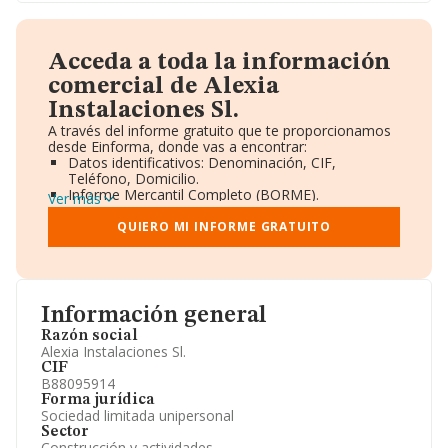
Acceda a toda la información
comercial de Alexia
Instalaciones Sl.
A través del informe gratuito que te proporcionamos
desde Einforma, donde vas a encontrar:
Datos identificativos: Denominación, CIF,
Teléfono, Domicilio.
Informe Mercantil Completo (BORME).
Ver más
Gráficos de Evolución Ventas y Empleados.
Consejo de Administración y Administradores.
QUIERO MI INFORME GRATUITO
Directivos y Ejecutivos.
Accionistas.
Participaciones y Vinculaciones en otras empresas.
Artículos de prensa publicados sobre la empresa.
Información oficial y registral complementaria.
Información general
Razón social
Alexia Instalaciones Sl.
CIF
B88095914
Forma jurídica
Sociedad limitada unipersonal
Sector
Construcción y actividades