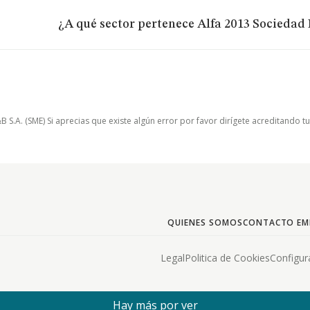
¿A qué sector pertenece Alfa 2013 Sociedad
.A. (SME) Si aprecias que existe algún error por favor dirígete acreditando t
QUIENES SOMOS
CONTACTO EM
Legal
Politica de Cookies
Configur
Hay más por ver