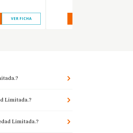
VER FICHA
VER INFORME
VER FIC
mitada.?
ad Limitada.?
iedad Limitada.?