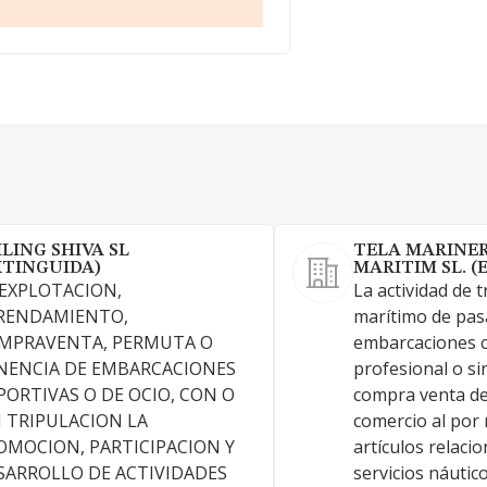
ILING SHIVA SL
TELA MARINE
XTINGUIDA)
MARITIM SL. (
 EXPLOTACION,
La actividad de 
RENDAMIENTO,
marítimo de pasa
MPRAVENTA, PERMUTA O
embarcaciones c
NENCIA DE EMBARCACIONES
profesional o sin
PORTIVAS O DE OCIO, CON O
compra venta de
N TRIPULACION LA
comercio al por
OMOCION, PARTICIPACION Y
artículos relaci
SARROLLO DE ACTIVIDADES
servicios náutic