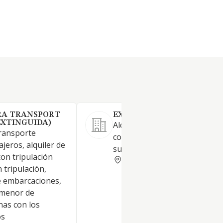
RA TRANSPORT
EXPERIENCE BAY SL.
EXTINGUIDA)
Alquiler de medios de navega
transporte
compraventa de embarcacion
jeros, alquiler de
sus accesorios
on tripulación
GERONA
 tripulación,
 embarcaciones,
 menor de
onas con los
os