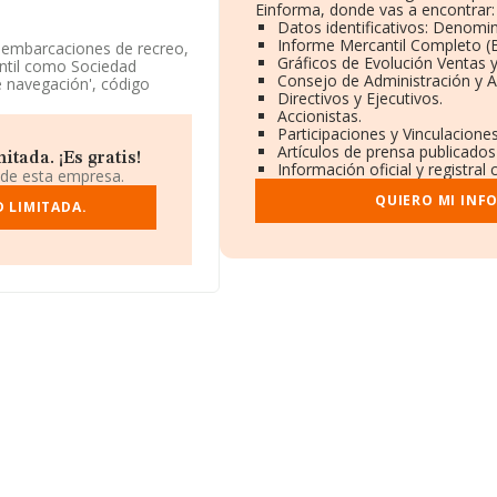
Einforma, donde vas a encontrar:
Datos identificativos: Denomin
Informe Mercantil Completo 
e embarcaciones de recreo,
Gráficos de Evolución Ventas 
antil como Sociedad
Consejo de Administración y A
e navegación', código
Directivos y Ejecutivos.
Accionistas.
Participaciones y Vinculacione
ncuentra en Calle Albeniz
Artículos de prensa publicados
tada. ¡Es gratis!
Información oficial y registra
 de esta empresa.
139 empresas, en el ámbito
QUIERO MI INF
y el promedio de la
D LIMITADA.
145 mil euros. Respecto a
e de datos INFORMA constan
os. Finalmente, para
antigüedad desde la