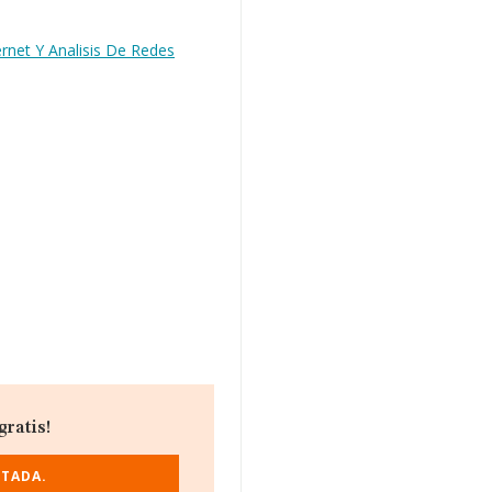
rnet Y Analisis De Redes
ratis!
ITADA.