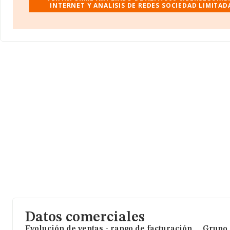
INTERNET Y ANALISIS DE REDES SOCIEDAD LIMITAD
Con los datos a disposición de INFORMA sobre 18.133 empresas
pertenecientes al sector, la facturación en el ámbito nacional alc
21.800 millones de euros y el promedio de la facturación de vent
todas las compañías asciende a los 1 millón de euros. En relación
información de la provincia de Huesca, en la base de datos de
aparecen 27 empresas, cuyas ventas en 2024 han alcanzado los 
de euros. Con el fin de ampliar la información relativa a las compa
media de empleados de las empresas es de 10. La media de ant
desde la constitución es de 14 años.
Datos comerciales
Evolución de ventas - rango de facturación
Grupo 