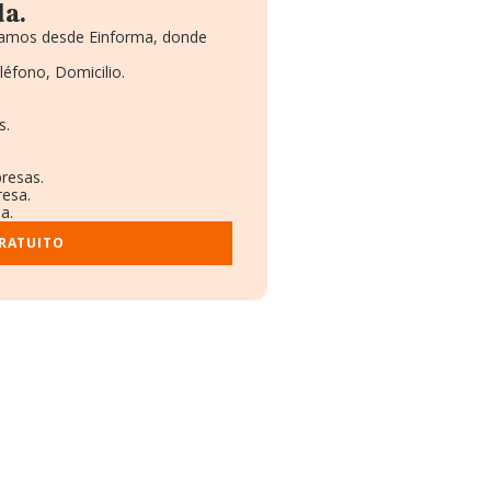
a.
onamos desde Einforma, donde
léfono, Domicilio.
s.
presas.
resa.
a.
GRATUITO