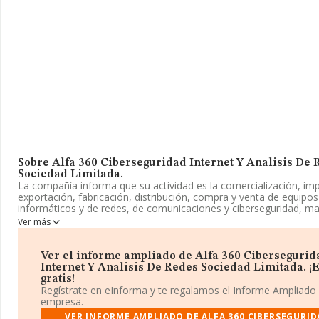
Sobre Alfa 360 Ciberseguridad Internet Y Analisis De 
Sociedad Limitada.
La compañía informa que su actividad es la comercialización, im
exportación, fabricación, distribución, compra y venta de equipos
informáticos y de redes, de comunicaciones y ciberseguridad, ma
material de oficina y mobiliario, así como recambios, accesorios 
Ver más
complementos propios de dichos bienes tales como programas i
empresa aparece inscrita en el Registro Mercantil como Sociedad
Su actividad CNAE es '%cnae%' con código 6290. La sociedad es
Ver el informe ampliado de Alfa 360 Cibersegurid
y exportadora.
Internet Y Analisis De Redes Sociedad Limitada. ¡
gratis!
La sociedad
Alfa 360 Ciberseguridad Internet y Analisis de
Regístrate en eInforma y te regalamos el Informe Ampliado
Sociedad Limitada
, B22432884, se encuentra en Calle Duques
empresa.
Villahermosa núm. 1, (22001), en el municipio de Huesca, Aragón.
VER INFORME AMPLIADO DE ALFA 360 CIBERSEGURI