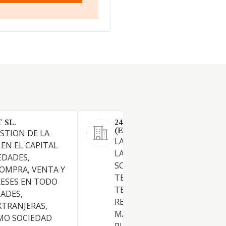
 SL.
24-7 BUSINESS SERVICES S.L
(EXTINGUIDA)
ESTION DE LA
LA SOCIEDAD TIENE POR OB
 EN EL CAPITAL
LA IMPLEMENTACION DE
EDADES,
SOLUCIONES GLOBALES EN
OMPRA, VENTA Y
TELEMARKETING Y
RESES EN TODO
TELESERVICIOS, LA ACTIVID
DADES,
RELACIONADA CON EL
XTRANJERAS,
MARKETING NACE74.13 Y LA
MO SOCIEDAD