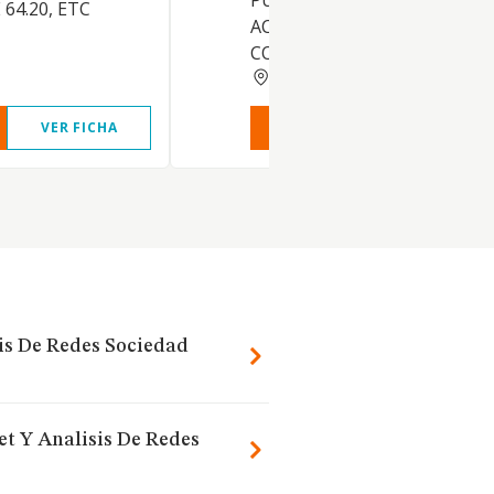
PUBLICIDAD NACE 74.4. Y LA
64.20, ETC
ACTIVIDAD DE CALL CENTER 
CONTA
HUESCA
VER FICHA
VER INFORME
VER FIC
sis De Redes Sociedad
et Y Analisis De Redes