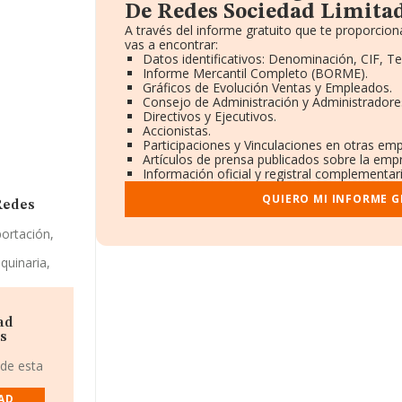
De Redes Sociedad Limitad
A través del informe gratuito que te proporci
vas a encontrar:
Datos identificativos: Denominación, CIF, Te
Informe Mercantil Completo (BORME).
Gráficos de Evolución Ventas y Empleados.
Consejo de Administración y Administradore
Directivos y Ejecutivos.
Accionistas.
Participaciones y Vinculaciones en otras em
Artículos de prensa publicados sobre la emp
Información oficial y registral complementari
QUIERO MI INFORME 
Redes
portación,
quinaria,
y
. La
 Limitada.
 importadora
ad
Es
 Redes
 de esta
a De
DAD