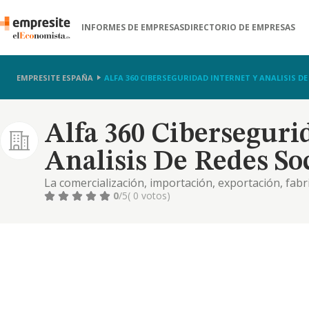
INFORMES DE EMPRESAS
DIRECTORIO DE EMPRESAS
EMPRESITE ESPAÑA
ALFA 360 CIBERSEGURIDAD INTERNET Y ANALISIS DE
Alfa 360 Ciberseguri
Analisis De Redes So
La comercialización, importación, exportación, fabr
informáticos y de redes, de comunicaciones y cibers
0
/5
( 0 votos)
mobiliario, asi como recambios, accesorios y comp
programas i