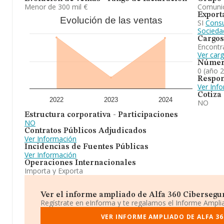
Menor de 300 mil €
Comuni
Export
Evolución de las ventas
SI
Consu
Socieda
Cargos
Encontr
Ver car
Númer
0 (año 
Respon
Ver Inf
Cotiza
2022
2023
2024
NO
Estructura corporativa - Participaciones
NO
Contratos Públicos Adjudicados
Ver Información
Incidencias de Fuentes Públicas
Ver Información
Operaciones Internacionales
Importa y Exporta
Ver el informe ampliado de Alfa 360 Cibersegur
Regístrate en eInforma y te regalamos el Informe Ampl
VER INFORME AMPLIADO DE ALFA 36