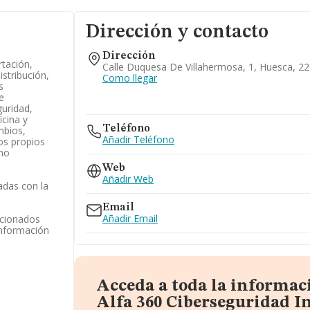
Dirección y contacto
Dirección
rtación,
Calle Duquesa De Villahermosa, 1, Huesca, 2
istribución,
Como llegar
s
e
uridad,
icina y
Teléfono
mbios,
Añadir Teléfono
os propios
omo
Web
Añadir Web
adas con la
Email
Añadir Email
acionados
información
Acceda a toda la informac
Alfa 360 Ciberseguridad I