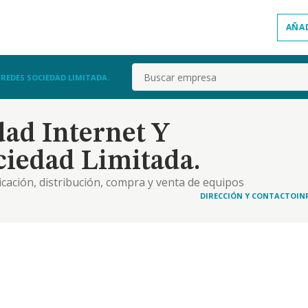
AÑA
Buscar
 REDES SOCIEDAD LIMITADA.
dad Internet Y
ciedad Limitada.
icación, distribución, compra y venta de equipos
eguridad, maquinaria, material de oficina y
DIRECCIÓN Y CONTACTO
IN
lementos propios de dichos bienes tales como