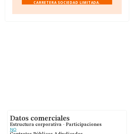
CARRETERA SOCIEDAD LIMITADA.
Del Transp, (50820), Zaragoza, Aragón.
En relación con el sector y disponiendo de los datos de
hasta 62.013 empresas, la facturación en el ámbito
nacional alcanza los 44.874 millones de euros y el
promedio de la facturación de ventas entre todas las
compañías asciende a los 723 mil euros. Respecto a la
información de la provincia (hablamos de Zaragoza), en
la base de datos INFORMA constan 1441 empresas,
cuyas ventas han obtenido los 2.010 millones de euros.
Con el fin de ampliar la información relativa a las
compañías, la antigüedad desde la constitución es de 17
años. La media de empleados es de 5.
Datos comerciales
Estructura corporativa - Participaciones
NO