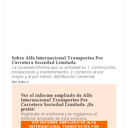
Sobre Alfa Internacional Transportes Por
Carretera Sociedad Limitada.
La sociedad informa que su actividad es 1. construcción,
instalaciones y mantenimiento. 2. comercio al por
mayor y al por menor. distribución comercial.
importación y exportación. 3. actividades inmobiliarias.
Ver más
4. industrias manufactureras y textiles. 5. turismo,
hostelería y restauración. 6. prestación de servicios.
actividades de gestión. La empresa aparece inscrita en
Ver el informe ampliado de Alfa
el Registro Mercantil como Sociedad Limitada. Tiene
Internacional Transportes Por
CNAE: 4941 - 'Transporte de mercancías por carretera'.
Carretera Sociedad Limitada. ¡Es
La compañía no tiene actividad en mercados exteriores.
gratis!
Regístrate en eInforma y te regalamos el
La compañía
Alfa Internacional Transportes Por
Informe Ampliado de esta empresa.
Carretera Sociedad Limitada
, CIF B99368417, tiene
VER INFORME AMPLIADO DE ALFA
domicilio fiscal en Camino San Juan Mozarrifar Ciudad
INTERNACIONAL TRANSPORTES POR