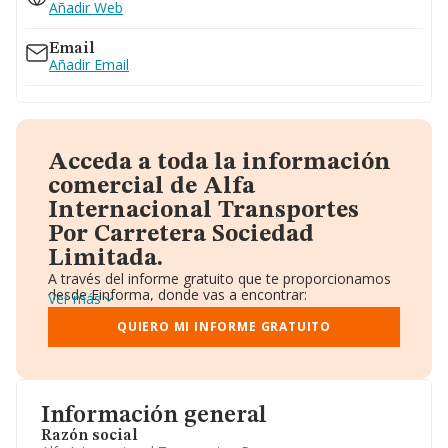
Añadir Web
Email
Añadir Email
Acceda a toda la información
comercial de Alfa
Internacional Transportes
Por Carretera Sociedad
Limitada.
A través del informe gratuito que te proporcionamos
desde Einforma, donde vas a encontrar:
Ver más
Datos identificativos: Denominación, CIF,
Teléfono, Domicilio.
QUIERO MI INFORME GRATUITO
Informe Mercantil Completo (BORME).
Gráficos de Evolución Ventas y Empleados.
Consejo de Administración y Administradores.
Directivos y Ejecutivos.
Accionistas.
Información general
Participaciones y Vinculaciones en otras empresas.
Razón social
Artículos de prensa publicados sobre la empresa.