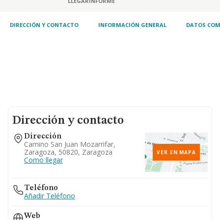
LLEGAR
INFORME
textiles. 5. turismo, hostelería y restauración.
6. prestación de servicios. actividades de
gestión
DIRECCIÓN Y CONTACTO
INFORMACIÓN GENERAL
DATOS COM
Dirección y contacto
Dirección
Camino San Juan Mozarrifar,
Zaragoza, 50820, Zaragoza
VER EN MAPA
Como llegar
Teléfono
Añadir Teléfono
Web