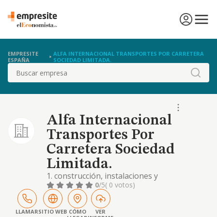
EMPRESITE
ALFA INTERNACIONAL TRANSPORTES POR CARRETERA
ESPAÑA
SOCIEDAD LIMITADA.
Buscar
Alfa Internacional
Transportes Por
Carretera Sociedad
Limitada.
1. construcción, instalaciones y
mantenimiento. 2. comercio al por mayor y al
0
/5
( 0 votos)
por menor. distribución comercial.
importación y exportación. 3. actividades
inmobiliarias. 4. industrias manufactureras y
LLAMAR
SITIO WEB
CÓMO
VER