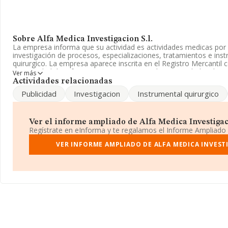
Sobre Alfa Medica Investigacion S.l.
La empresa informa que su actividad es actividades medicas por
investigación de procesos, especializaciones, tratamientos e ins
quirurgico. La empresa aparece inscrita en el Registro Mercantil
La actividad de referencia CNAE corresponde a 'Actividades de me
Ver más
Código es 8621. La empresa no tiene actividad en mercados exte
Actividades relacionadas
Publicidad
Investigacion
Instrumental quirurgico
La compañía
Alfa Medica Investigacion S.L
, con CIF B8453580
Manuel Ferrero núm. 5 1 1, (28036), Madrid, Madrid.
Con los datos a disposición de INFORMA sobre 6.471 empresas pe
Ver el informe ampliado de Alfa Medica Investigacio
en el ámbito nacional la facturación alcanza la cifra de 1.090 mil
Regístrate en eInforma y te regalamos el Informe Ampliado
que el promedio de la facturación entre todas las empresas es d
en cuenta la información sobre Madrid, en la base de datos de
VER INFORME AMPLIADO DE ALFA MEDICA INVESTI
empresas, cuyas ventas han alcanzado los 259 millones de euros.
información de interés en el ámbito sectorial, la antigüedad desd
años. La media de empleados es de 2.