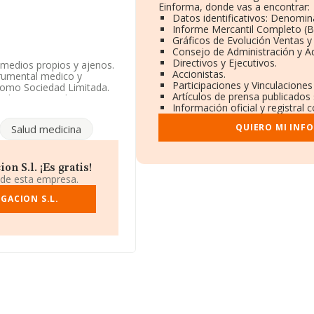
Einforma, donde vas a encontrar:
Datos identificativos: Denomina
Informe Mercantil Completo (
Gráficos de Evolución Ventas 
Consejo de Administración y A
Directivos y Ejecutivos.
 medios propios y ajenos.
Accionistas.
trumental medico y
Participaciones y Vinculacione
 como Sociedad Limitada.
Artículos de prensa publicados
dicina general', cuyo
Información oficial y registral
riores.
QUIERO MI INF
Salud medicina
6, está situada en Calle
rtenecientes al sector,
n S.l. ¡Es gratis!
lones de euros y se estima
 de esta empresa.
e 168 mil euros. Teniendo
 INFORMA aparecen 1549
GACION S.L.
 Para aportar ulterior
e la constitución es de 17