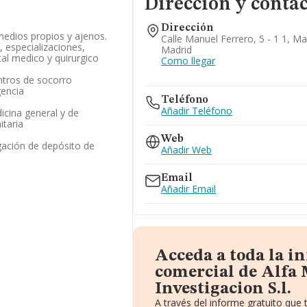
Dirección y conta
Dirección
medios propios y ajenos.
Calle Manuel Ferrero, 5 - 1 1, Ma
, especializaciones,
Madrid
al medico y quirurgico
Como llegar
ntros de socorro
gencia
Teléfono
Añadir Teléfono
icina general y de
itaria
Web
gación de depósito de
Añadir Web
Email
Añadir Email
Acceda a toda la i
comercial de Alfa
Investigacion S.l.
A través del informe gratuito qu