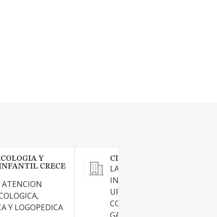
ICOLOGIA Y
CLINICA SECTOR TRES SL
 INFANTIL CRECE
LA COMPRA Y VENTA DE BIE
INMUEBLES, FINCAS RUSTIC
Y ATENCION
URBANAS, VIVIENDAS, LOCA
COLOGICA,
COMERCIALES Y PLAZAS DE
CA Y LOGOPEDICA
GARAJE.