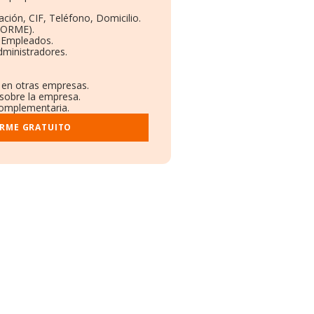
ción, CIF, Teléfono, Domicilio.
BORME).
y Empleados.
dministradores.
s en otras empresas.
 sobre la empresa.
 complementaria.
ORME GRATUITO