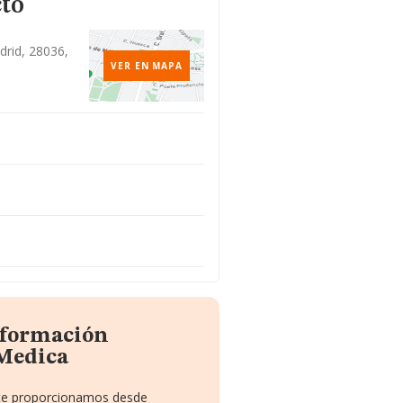
cto
drid, 28036,
VER EN MAPA
nformación
 Medica
e te proporcionamos desde