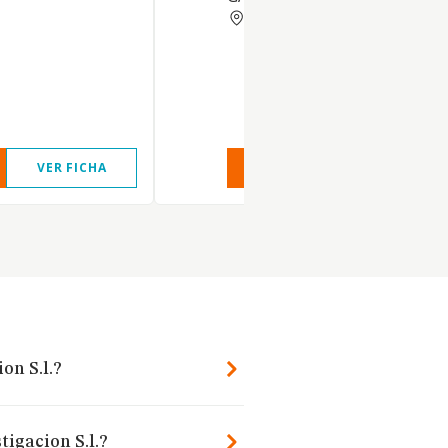
MADRID
VER FICHA
VER INFORME
VER FIC
on S.l.?
tigacion S.l.?