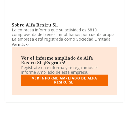
Sobre Alfa Resiru Sl.
La empresa informa que su actividad es 6810
compraventa de bienes inmobiliarios por cuenta propia.
La empresa está registrada como Sociedad Limitada.
Tiene CNAE: 6811 - '%cnae%'. No realiza actividad de
Ver más
importación y/o exportación.
La sociedad española
Alfa Resiru S.L
, con NIF
Ver el informe ampliado de Alfa
B02687614, tiene domicilio fiscal en Calle Arroyo De
Resiru Sl. ¡Es gratis!
Los Combos Cl Bellaterra núm. 4, (28939),
Regístrate en eInforma y te regalamos el
Arroyomolinos, Madrid.
Informe Ampliado de esta empresa.
VER INFORME AMPLIADO DE ALFA
En base a la información de la que dispone INFORMA
RESIRU SL.
sobre 67.991 compañías, la facturación en el ámbito
nacional alcanza los 7.139 millones de euros y se calcula
un promedio de facturación de 105 mil euros entre
todas las compañías. Respecto a la información de la
provincia (hablamos de Madrid), en la base de datos de
INFORMA aparecen 16384 empresas, con ventas de
4.260 millones de euros. Por último, con el fin de
ampliar la información relativa al ámbito de la empresa,
la antigüedad desde la constitución es de 13 años. La
media de empleados de las empresas es de 1.