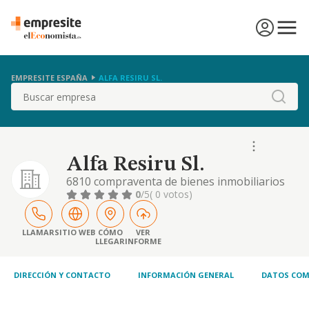
EMPRESITE ESPAÑA
ALFA RESIRU SL.
Buscar
Alfa Resiru Sl.
6810 compraventa de bienes inmobiliarios
por cuenta propia
0
/5
( 0 votos)
LLAMAR
SITIO WEB
CÓMO
VER
LLEGAR
INFORME
DIRECCIÓN Y CONTACTO
INFORMACIÓN GENERAL
DATOS COM