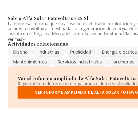
Sobre Alfa Solar Fotovoltaica 25 Sl
La empresa informa que su actividad es el diseño, explotación y
solares fotovoltaicas, destinadas a la generacion de energia ele
inscrita en el Registro Mercantil como Sociedad Limitada. Clasif
'Transporte de energía eléctrica', código 3512. No realiza activid
Ver más
exportación.
Actividades relacionadas
Diseno
Industrias
Publicidad
Energia electrica
Para comunicarse con sus oficinas, el número de teléfono es 91
electrónico es
administración@abaste.com
.
Mantenimientos
Servicios industriales
Jardinerias
La empresa
Alfa Solar Fotovoltaica 25 S.L
, con NIF B84530708,
Calle Celeste núm. 13 2 F, (28043), en el municipio de Madrid, Ma
Ver el informe ampliado de Alfa Solar Fotovoltaica 2
En relación con el sector y disponiendo de los datos de hasta 46
Regístrate en eInforma y te regalamos el Informe Ampliado
nacional la facturación asciende a 23.269 millones de euros y se
facturación de 505 mil euros entre todas las compañías. Teniend
VER INFORME AMPLIADO DE ALFA SOLAR FOTOVO
sobre Madrid, en la base de datos de INFORMA aparecen 16069 
2019 de hasta 10.073 millones de euros. Por último, con el fin de
relativa al ámbito de la empresa, los empleados de media son 1.
14 años desde la constitución.