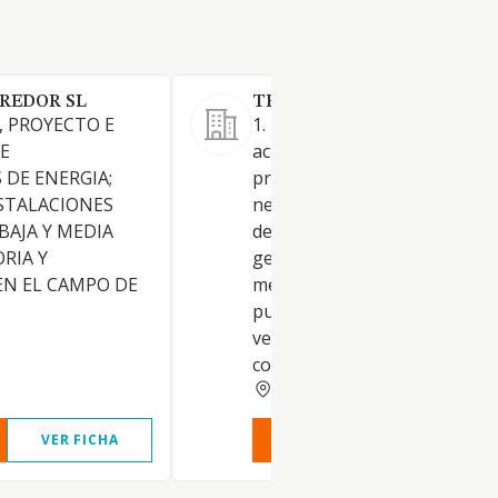
RREDOR SL
TRESAWLE ROAD SL.
 PROYECTO E
1. La realización de toda clase
E
actividades, obras y servicios
 DE ENERGIA;
propios o relacionados con l
STALACIONES
negocios de: a. la promoción 
BAJA Y MEDIA
desarrollo de proyectos de
RIA Y
generación de electricidad
EN EL CAMPO DE
mediante tecnología fotovolta
pudiendo para ello, comprar 
vender terrenos, suscribir
contratos de arrendamiento,.
MADRID
VER FICHA
VER INFORME
VER FIC