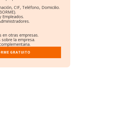
:
nación, CIF, Teléfono, Domicilio.
(BORME).
 y Empleados.
Administradores.
es en otras empresas.
s sobre la empresa.
l complementaria.
ORME GRATUITO