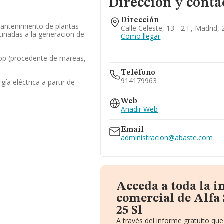
Dirección y conta
Dirección
mantenimiento de plantas
Calle Celeste, 13 - 2 F, Madrid,
stinadas a la generacion de
Como llegar
op (procedente de mareas,
Teléfono
914179963
ía eléctrica a partir de
Web
Añadir Web
Email
administracion@abaste.com
Acceda a toda la 
comercial de Alfa 
25 Sl
A través del informe gratuito q