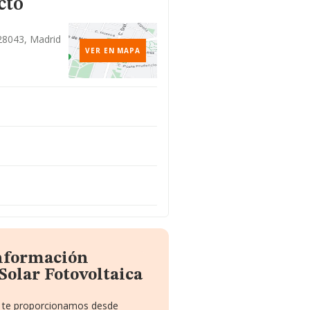
cto
 28043, Madrid
VER EN MAPA
información
Solar Fotovoltaica
ue te proporcionamos desde