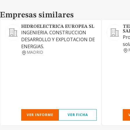
Empresas similares
Empresas similares
HIDROELECTRICA EUROPEA SL
TE
SA
INGENIERIA. CONSTRUCCION
Pro
DESARROLLO Y EXPLOTACION DE
sol
ENERGIAS.
MADRID
VER INFORME
VER FICHA