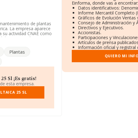
Einforma, donde vas a encontrar
Datos identificativos: Denomi
Informe Mercantil Completo 
Gráficos de Evolución Ventas
Consejo de Administración y 
 mantenimiento de plantas
Directivos y Ejecutivos.
ctrica. La empresa aparece
Accionistas.
ica su actividad CNAE como
Participaciones y Vinculacion
ad de importación y/o
Artículos de prensa publicado
Información oficial y registra
Plantas
4179963 y el correo
QUIERO MI INF
 tiene domicilio fiscal en
drid.
5 Sl ¡Es gratis!
.044 empresas, a nivel
 de esta empresa.
 calcula un promedio de
o en cuenta la información
LTAICA 25 SL
empresas, con ventas en
 ampliar la información
 La antigüedad alcanza los