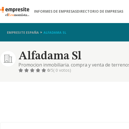
INFORMES DE EMPRESAS
DIRECTORIO DE EMPRESAS
EMPRESITE ESPAÑA
ALFADAMA SL
Alfadama Sl
Promocion inmobiliaria. compra y venta de terreno
por cuenta propia, asi como unidades que ordenan l
0
/5
( 0 votos)
alojamientos. y otros.