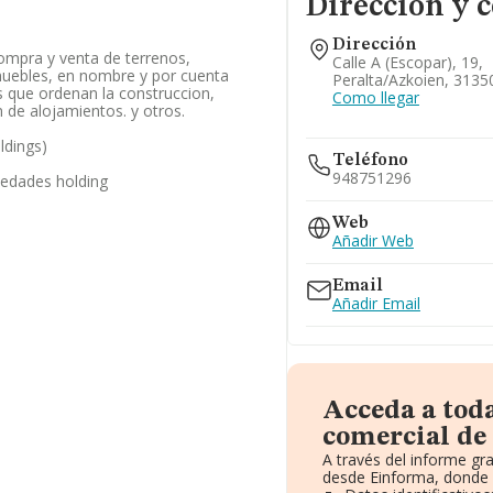
Dirección y 
Dirección
ompra y venta de terrenos,
Calle A (escopar), 19,
muebles, en nombre y por cuenta
Peralta/azkoien, 3135
s que ordenan la construccion,
Como llegar
 de alojamientos. y otros.
ldings)
Teléfono
948751296
iedades holding
Web
Añadir Web
Email
Añadir Email
Acceda a tod
comercial de
A través del informe gr
desde Einforma, donde 