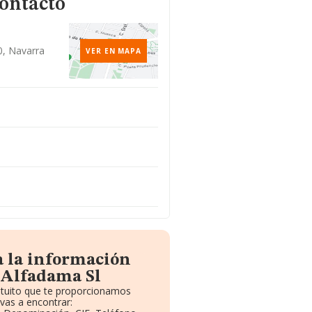
contacto
0, Navarra
VER EN MAPA
a la información
 Alfadama Sl
atuito que te proporcionamos
vas a encontrar: