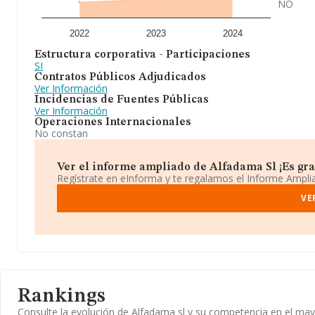
NO
2022
2023
2024
Estructura corporativa - Participaciones
SI
Contratos Públicos Adjudicados
Ver Información
Incidencias de Fuentes Públicas
Ver Información
Operaciones Internacionales
No constan
Ver el informe ampliado de Alfadama Sl ¡Es grat
Regístrate en eInforma y te regalamos el Informe Ampl
VE
Rankings
Consulte la evolución de Alfadama sl y su competencia en el m