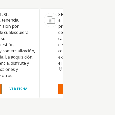
L SL.
SERVICIOS SIRGAI SL.
, tenencia,
a. La participación por cuenta
misión por
propia en sociedades por me
 de cualesquiera
de la constitución, ampliación
 su
capital, adquisición de accione
gestión,
derechos o participaciones, e
 comercialización,
compañías nacionales o
a. La adquisición,
extranjeras ya existentes o q
ncia, disfrute y
el futuro se creen y otros
NAVARRA
acciones y
y otros
VER FICHA
VER INFORME
VER FIC