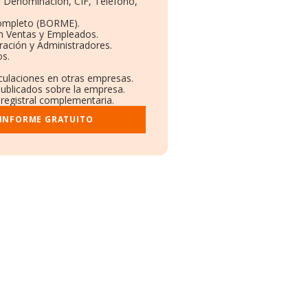
s: Denominación, CIF, Teléfono,
Completo (BORME).
ón Ventas y Empleados.
ración y Administradores.
os.
nculaciones en otras empresas.
publicados sobre la empresa.
 registral complementaria.
 INFORME GRATUITO