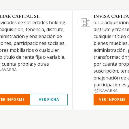
IBAR CAPITAL SL.
INVISA CAPITA
ividades de sociedades holding.
a. La adquisición
adquisición, tenencia, disfrute,
disfrute y trans
inistración y enajenación de
cualquier título
iones, participaciones sociales,
bienes muebles,
ores mobiliarios o cualquier
administración, 
o título de renta fija o variable,
transformación y
 cuenta propia; y otras
por cuenta propi
NAVARRA
suscripción, tene
enajenación de 
participaciones 
NAVARRA
VER INFORME
VER FICHA
VER INFORME