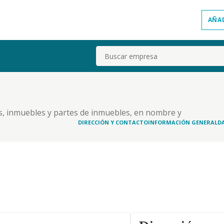
AÑA
Buscar
s, inmuebles y partes de inmuebles, en nombre y
a construccion, parcelacion y urbanizacion de
DIRECCIÓN Y CONTACTO
INFORMACIÓN GENERAL
D