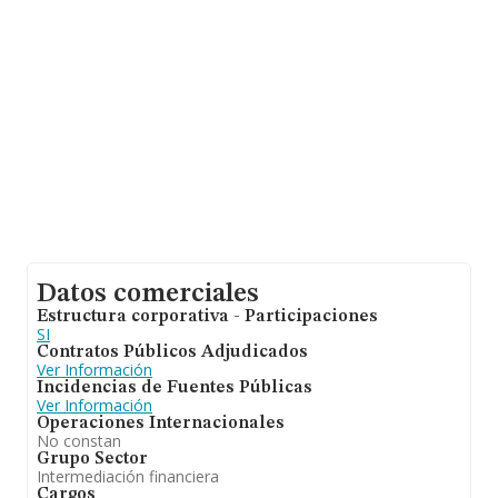
información de la provincia de Salamanca, en la base de
datos de INFORMA aparecen 95 empresas, cuyas
ventas han alcanzado los 46 millones de euros. Como
información adicional de interés, la antigüedad alcanza
los 8 años desde la constitución. La media de
empleados de las empresas es de 2.
Datos comerciales
Estructura corporativa - Participaciones
SI
Contratos Públicos Adjudicados
Ver Información
Incidencias de Fuentes Públicas
Ver Información
Operaciones Internacionales
No constan
Grupo Sector
Intermediación financiera
Cargos