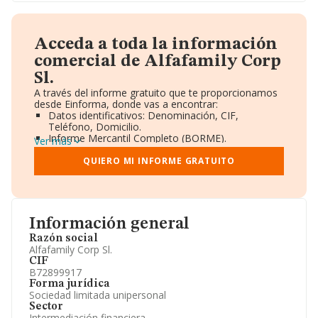
Acceda a toda la información
comercial de Alfafamily Corp
Sl.
A través del informe gratuito que te proporcionamos
desde Einforma, donde vas a encontrar:
Datos identificativos: Denominación, CIF,
Teléfono, Domicilio.
Informe Mercantil Completo (BORME).
Ver más
Gráficos de Evolución Ventas y Empleados.
Consejo de Administración y Administradores.
QUIERO MI INFORME GRATUITO
Directivos y Ejecutivos.
Accionistas.
Participaciones y Vinculaciones en otras empresas.
Artículos de prensa publicados sobre la empresa.
Información oficial y registral complementaria.
Información general
Razón social
Alfafamily Corp Sl.
CIF
B72899917
Forma jurídica
Sociedad limitada unipersonal
Sector
Intermediación financiera