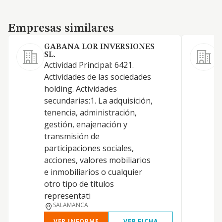
Empresas similares
Empresas similares
GABANA LOR INVERSIONES
SL.
C
Actividad Principal: 6421.
A
Actividades de las sociedades
h
holding. Actividades
t
secundarias:1. La adquisición,
l
tenencia, administración,
s
gestión, enajenación y
d
transmisión de
s
participaciones sociales,
d
acciones, valores mobiliarios
a
e inmobiliarios o cualquier
c
otro tipo de títulos
representati
SALAMANCA
VER INFORME
VER FICHA