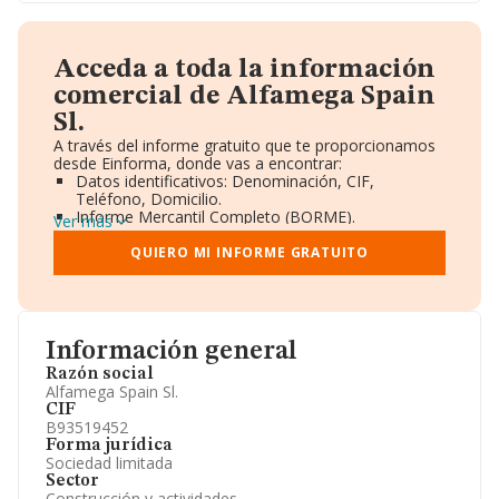
Acceda a toda la información
comercial de Alfamega Spain
Sl.
A través del informe gratuito que te proporcionamos
desde Einforma, donde vas a encontrar:
Datos identificativos: Denominación, CIF,
Teléfono, Domicilio.
Informe Mercantil Completo (BORME).
Ver más
Gráficos de Evolución Ventas y Empleados.
Consejo de Administración y Administradores.
QUIERO MI INFORME GRATUITO
Directivos y Ejecutivos.
Accionistas.
Participaciones y Vinculaciones en otras empresas.
Artículos de prensa publicados sobre la empresa.
Información oficial y registral complementaria.
Información general
Razón social
Alfamega Spain Sl.
CIF
B93519452
Forma jurídica
Sociedad limitada
Sector
Construcción y actividades