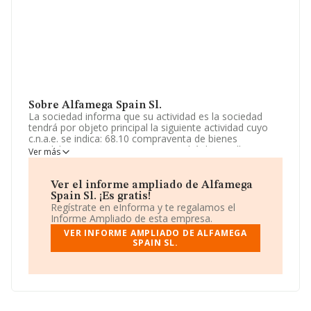
Sobre Alfamega Spain Sl.
La sociedad informa que su actividad es la sociedad
tendrá por objeto principal la siguiente actividad cuyo
c.n.a.e. se indica: 68.10 compraventa de bienes
inmobiliarios por cuenta propia. podrá desarrollar
Ver más
además las siguientes actividades: 41.10 promoción
inmobiliaria. 43.12 preparación de terrenos. 68.20
alquiler de bienes inmobiliario. La empresa aparece
Ver el informe ampliado de Alfamega
inscrita en el Registro Mercantil como Sociedad
Spain Sl. ¡Es gratis!
Limitada. Su CNAE corresponde a 6811 con código
Regístrate en eInforma y te regalamos el
'%cnae%'. La sociedad no tiene actividad en mercados
Informe Ampliado de esta empresa.
exteriores.
VER INFORME AMPLIADO DE ALFAMEGA
SPAIN SL.
La sociedad
Alfamega Spain S.L
, NIF B93519452,
tiene su domicilio social establecido en Avenida Ricardo
Soriano núm. 12 Piso 2 Oficina 9, (29601), en el
municipio de Marbella, provincia de Málaga, Andalucía.
En relación con el sector y disponiendo de los datos de