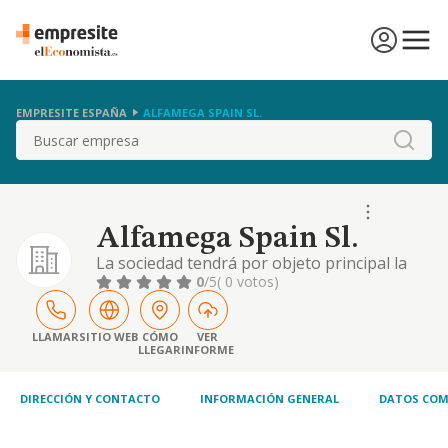
EMPRESITE ESPAÑA
ALFAMEGA SPAIN SL.
Buscar
Alfamega Spain Sl.
La sociedad tendrá por objeto principal la
siguiente actividad cuyo c.n.a.e. se indica:
0
/5
( 0 votos)
68.10 compraventa de bienes inmobiliarios
por cuenta propia. podrá desarrollar
además las siguientes actividades: 41.10
LLAMAR
SITIO WEB
CÓMO
VER
LLEGAR
INFORME
promoción inmobiliaria. 43.12 preparación
de terrenos. 68.20 alquiler de bienes
inmobiliario
DIRECCIÓN Y CONTACTO
INFORMACIÓN GENERAL
DATOS COM