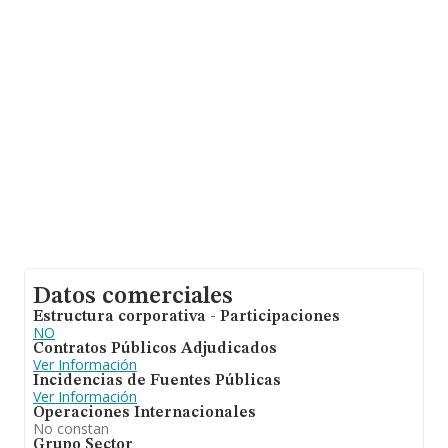
hasta 67.991 empresas, a nivel nacional la facturación
asciende a 7.139 millones de euros y se estima que el
promedio de la facturación entre todas las empresas es
de 105 mil euros. En cuanto a la información relativa a
la provincia de Málaga, en la base de datos INFORMA
constan 7618 empresas, con ventas de hasta 246
millones de euros. Con el fin de ampliar la información
relativa a las compañías, la media de empleados de las
empresas es de 1; la antigüedad alcanza los 13 años
desde la constitución.
Datos comerciales
Estructura corporativa - Participaciones
NO
Contratos Públicos Adjudicados
Ver Información
Incidencias de Fuentes Públicas
Ver Información
Operaciones Internacionales
No constan
Grupo Sector