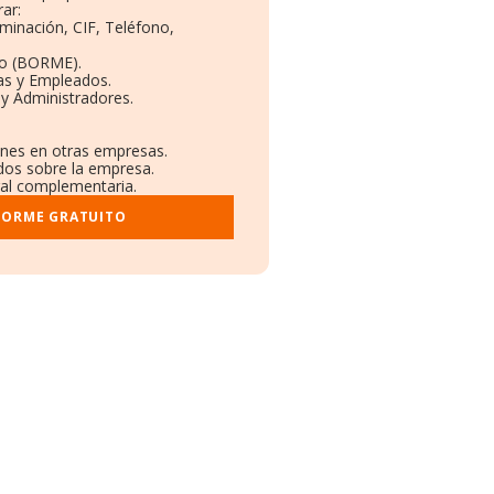
ar:
ominación, CIF, Teléfono,
to (BORME).
as y Empleados.
y Administradores.
iones en otras empresas.
ados sobre la empresa.
tral complementaria.
FORME GRATUITO