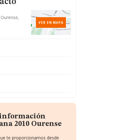
acto
7, Ourense,
VER EN MAPA
 información
fana 2010 Ourense
 que te proporcionamos desde