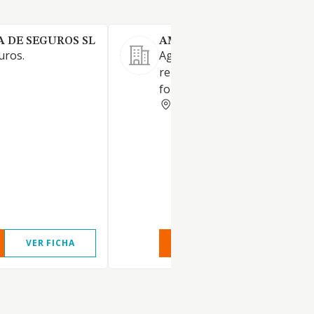
A DE SEGUROS SL
AMOEIRO RINCON SL
uros.
Agente de seguros. Agente
representante de compañía 
fondos de inversión.
ORENSE
VER FICHA
VER INFORME
VER FIC