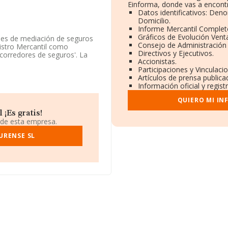
Einforma, donde vas a encontr
Datos identificativos: Den
Domicilio.
Informe Mercantil Comple
Gráficos de Evolución Vent
ades de mediación de seguros
Consejo de Administración 
istro Mercantil como
Directivos y Ejecutivos.
 corredores de seguros'. La
Accionistas.
Participaciones y Vinculac
Artículos de prensa public
enta la información
Información oficial y regis
s por debajo de la media de
QUIERO MI IN
domicilio social establecido
¡Es gratis!
urense, Galicia.
 de esta empresa.
ertenecientes al sector, la
URENSE SL
euros y se calcula un promedio
lación con la información de
170 empresas, con ventas en
de interés, los empleados de