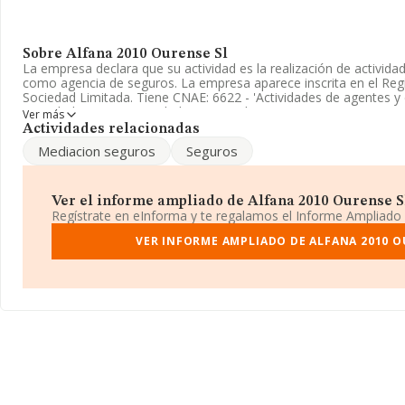
Sobre Alfana 2010 Ourense Sl
La empresa declara que su actividad es la realización de activid
como agencia de seguros. La empresa aparece inscrita en el Reg
Sociedad Limitada. Tiene CNAE: 6622 - 'Actividades de agentes y
sociedad no tiene actividad en mercados exteriores.
Ver más
Actividades relacionadas
Ha contado con el mismo número de empleados y teniendo en cu
Mediacion seguros
Seguros
disponible en INFORMA, ha dispuesto de un número de empleado
sector.
La empresa
Alfana 2010 Ourense S.L
, NIF B32412876, tiene su 
Ver el informe ampliado de Alfana 2010 Ourense Sl 
en Calle Xoan Xxiii núm. 8 Oficina 7, (32003), en el municipio de O
Regístrate en eInforma y te regalamos el Informe Ampliado
Con los datos a disposición de INFORMA sobre 17.900 empresas p
VER INFORME AMPLIADO DE ALFANA 2010 O
facturación en el ámbito nacional alcanza los 5.619 millones de 
de facturación de 313 mil euros entre todas las compañías. En re
la provincia de Ourense, en la base de datos INFORMA constan 
el año 2025 de 9 millones de euros. Como información adicional 
media son 3. La antigüedad desde la constitución es de 18 años.