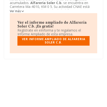
acumulados.
Alfareria Soler C.b.
se encuentra en
Carretera Ma-4010, KM 0 5. Su actividad CNAE está
incluida en 2332 - Fabricación de ladrillos, tejas y
Ver más
productos de tierras cocidas para la construcción.
Alfareria Soler C.b.
está registrada como Comunidad
de bienes.
Ver el informe ampliado de Alfareria
Soler C.b. ¡Es gratis!
Regístrate en eInforma y te regalamos el
Informe Ampliado de esta empresa.
VER INFORME AMPLIADO DE ALFARERIA
SOLER C.B.