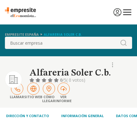
EMPRESITE ESPAÑA
ALFARERIA SOLER C.B.
Buscar
Alfareria Soler C.b.
0
/5
( 0 votos)
LLAMAR
SITIO WEB
CÓMO
VER
LLEGAR
INFORME
DIRECCIÓN Y CONTACTO
INFORMACIÓN GENERAL
DATOS COM