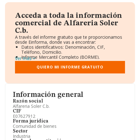
Acceda a toda la información
comercial de Alfareria Soler
C.b.
A través del informe gratuito que te proporcionamos
desde Einforma, donde vas a encontrar:
Datos identificativos: Denominación, CIF,
Teléfono, Domicilio.
Informe Mercantil Completo (BORME).
Ver más
Gráficos de Evolución Ventas y Empleados.
Consejo de Administración y Administradores.
QUIERO MI INFORME GRATUITO
Directivos y Ejecutivos.
Accionistas.
Participaciones y Vinculaciones en otras empresas.
Artículos de prensa publicados sobre la empresa.
Información oficial y registral complementaria.
Información general
Razón social
Alfareria Soler C.b.
CIF
E07627912
Forma jurídica
Comunidad de bienes
Sector
Industria