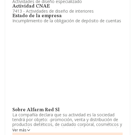
Actividades de diseño especializado
Actividad CNAE
7413 - Actividades de diseño de interiores
Estado de la empresa
Incumplimiento de la obligación de depósito de cuentas
Sobre Alfarm Red Sl
La compañía declara que su actividad es la sociedad
tendrá por objeto: -promoción, venta y distribución de
productos dietéticos, de cuidado corporal, cosméticos y
de parafarmacia, quedando excluidos expresamente los
Ver más
que la legislación regule para su venta exclusiva en