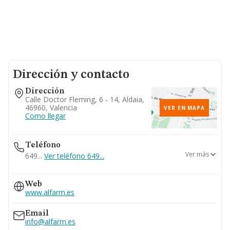
Dirección y contacto
Dirección
Calle Doctor Fleming, 6 - 14, Aldaia,
46960, Valencia
VER EN MAPA
Como llegar
Teléfono
Ver más
649...
Ver teléfono 649...
961512092
Web
665...
www.alfarm.es
Ver teléfono 665...
Email
info@alfarm.es