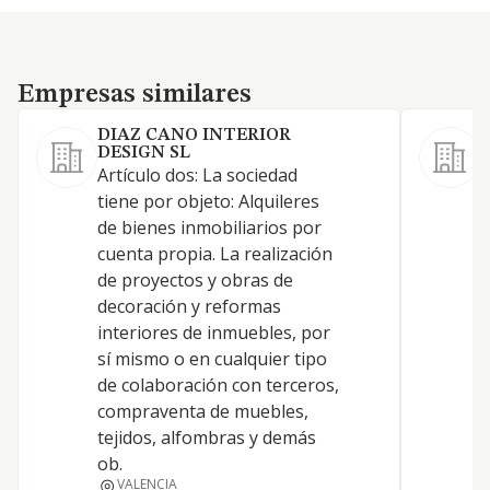
Empresas similares
Empresas similares
DIAZ CANO INTERIOR
DESIGN SL
S
Artículo dos: La sociedad
e
tiene por objeto: Alquileres
s
de bienes inmobiliarios por
l
cuenta propia. La realización
c
de proyectos y obras de
y
decoración y reformas
d
interiores de inmuebles, por
C
sí mismo o en cualquier tipo
e
de colaboración con terceros,
d
compraventa de muebles,
a
tejidos, alfombras y demás
ob.
VALENCIA