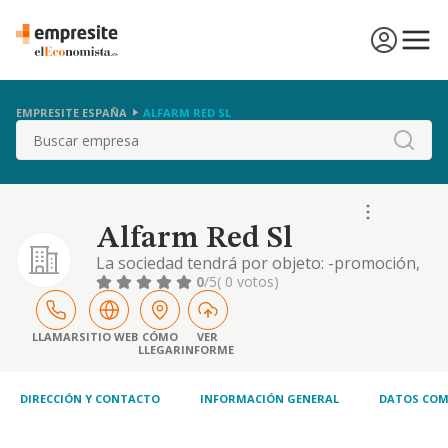
EMPRESITE ESPAÑA
ALFARM RED SL
Buscar
Alfarm Red Sl
La sociedad tendrá por objeto: -promoción,
venta y distribución de productos dietéticos,
0
/5
( 0 votos)
de cuidado corporal, cosméticos y de
parafarmacia, quedando excluidos
expresamente los que la legislación regule
LLAMAR
SITIO WEB
CÓMO
VER
LLEGAR
INFORME
para su venta exclusiva en establecimiento
de farmacia. - promoción, venta, desarrollo y
distribuc.
DIRECCIÓN Y CONTACTO
INFORMACIÓN GENERAL
DATOS COM