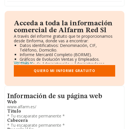
Acceda a toda la información
comercial de Alfarm Red Sl
A través del informe gratuito que te proporcionamos
desde Einforma, donde vas a encontrar:
Datos identificativos: Denominación, CIF,
Teléfono, Domicilio.
Informe Mercantil Completo (BORME).
Gráficos de Evolución Ventas y Empleados.
Ver más
Consejo de Administración y Administradores.
Directivos y Ejecutivos.
QUIERO MI INFORME GRATUITO
Accionistas.
Participaciones y Vinculaciones en otras empresas.
Artículos de prensa publicados sobre la empresa.
Información oficial y registral complementaria.
Informacion de su página web
Información de su página web
Web
www.alfarm.es/
Titulo
* Tu escaparate permanente *
Cabecera
* Tu escaparate permanente *