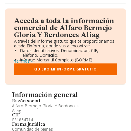
Acceda a toda la información
comercial de Alfaro Bermejo
Gloria Y Berdonces Aliag
A través del informe gratuito que te proporcionamos
desde Einforma, donde vas a encontrar:
Datos identificativos: Denominación, CIF,
Teléfono, Domicilio.
Informe Mercantil Completo (BORME).
Ver más
Gráficos de Evolución Ventas y Empleados.
Consejo de Administración y Administradores.
QUIERO MI INFORME GRATUITO
Directivos y Ejecutivos.
Accionistas.
Participaciones y Vinculaciones en otras empresas.
Artículos de prensa publicados sobre la empresa.
Información oficial y registral complementaria.
Información general
Razón social
Alfaro Bermejo Gloria Y Berdonces
Aliag
CIF
E31854714
Forma jurídica
Comunidad de bienes