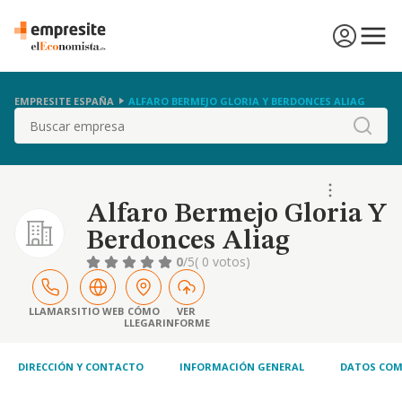
EMPRESITE ESPAÑA
ALFARO BERMEJO GLORIA Y BERDONCES ALIAG
Buscar
Alfaro Bermejo Gloria Y
Berdonces Aliag
0
/5
( 0 votos)
LLAMAR
SITIO WEB
CÓMO
VER
LLEGAR
INFORME
DIRECCIÓN Y CONTACTO
INFORMACIÓN GENERAL
DATOS COM