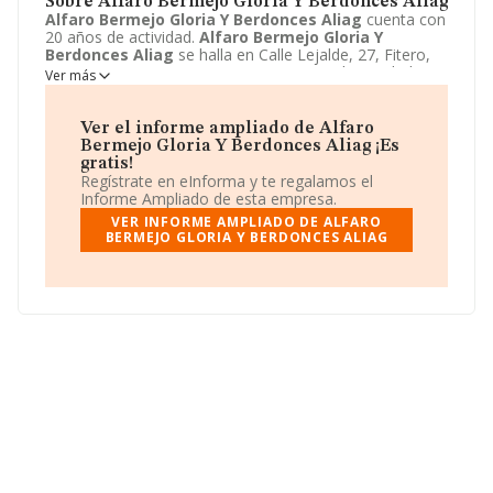
Sobre Alfaro Bermejo Gloria Y Berdonces Aliag
Alfaro Bermejo Gloria Y Berdonces Aliag
cuenta con
20 años de actividad.
Alfaro Bermejo Gloria Y
Berdonces Aliag
se halla en Calle Lejalde, 27, Fitero,
Navarra. La empresa enmarca su principal actividad
Ver más
CNAE como 5611 - Restaurantes.
Alfaro Bermejo
Gloria Y Berdonces Aliag
toma la forma jurídica de
Comunidad de bienes.
Ver el informe ampliado de Alfaro
Bermejo Gloria Y Berdonces Aliag ¡Es
gratis!
Regístrate en eInforma y te regalamos el
Informe Ampliado de esta empresa.
VER INFORME AMPLIADO DE ALFARO
BERMEJO GLORIA Y BERDONCES ALIAG