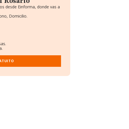
M Rosario
mos desde Einforma, donde vas a
ono, Domicilio.
sas.
a.
ATUITO