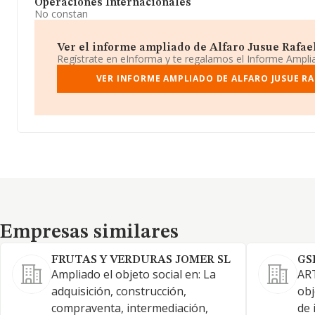
Operaciones Internacionales
No constan
Ver el informe ampliado de Alfaro Jusue Rafael
Regístrate en eInforma y te regalamos el Informe Ampl
VER INFORME AMPLIADO DE ALFARO JUSUE R
Empresas similares
Empresas similares
FRUTAS Y VERDURAS JOMER SL
GS
Ampliado el objeto social en: La
ART
adquisición, construcción,
obj
compraventa, intermediación,
de 