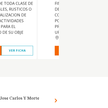
E TODA CLASE DE
FINCAS, EDIFICIOS E INMUE
LES, RUSTICOS O
DE TODAS CLASES; LA
ALIZACION DE
CONSTRUCCION DE EDIFICI
ACTIVIDADES
POR CUENTA PROPIA O AJENA
 PARA EL
PROMOCION DE PLANES DE
 DE SU OBJE
URBANIZACION, R
NAVARRA
VER FICHA
VER INFORME
VER FIC
 Jose Carlos Y Morte