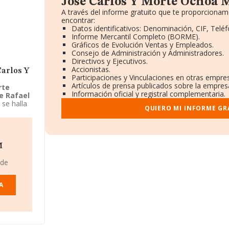
Jose Carlos Y Morte Ochoa 
A través del informe gratuito que te proporciona
encontrar:
Datos identificativos: Denominación, CIF, Teléf
Informe Mercantil Completo (BORME).
Gráficos de Evolución Ventas y Empleados.
Consejo de Administración y Administradores.
Directivos y Ejecutivos.
Accionistas.
Carlos Y
Participaciones y Vinculaciones en otras empre
Artículos de prensa publicados sobre la empres
rte
Información oficial y registral complementaria.
e Rafael
se halla
QUIERO MI INFORME GR
arca su
rios por
e Carlos
d de
M
 de
A