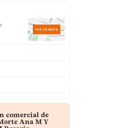
a
VER EN MAPA
n comercial de
 Morte Ana M Y