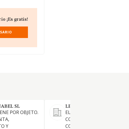
o ¡Es gratis!
OSARIO
ABEL SL
LESACA INMUEBLES SL.
IENE POR OBJETO.
EL OBJETO SOCIAL DE LA
NTA,
COMPANIA CONSISTE EN: A. 
O Y
COMPRAVENTA DE TERRENO