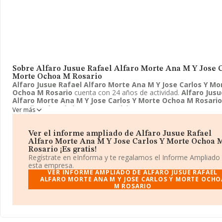
Sobre Alfaro Jusue Rafael Alfaro Morte Ana M Y Jose 
Morte Ochoa M Rosario
Alfaro Jusue Rafael Alfaro Morte Ana M Y Jose Carlos Y Mo
Ochoa M Rosario
cuenta con 24 años de actividad.
Alfaro Jusu
Alfaro Morte Ana M Y Jose Carlos Y Morte Ochoa M Rosario
en Calle vial Madrid, 16 - PAR, Tudela, Navarra. La empresa enm
Ver más
principal actividad CNAE como 6820 - Alquiler de bienes inmobilia
cuenta propia.
Alfaro Jusue Rafael Alfaro Morte Ana M Y Jos
Y Morte Ochoa M Rosario
toma la forma jurídica de Comunida
Ver el informe ampliado de Alfaro Jusue Rafael
bienes.
Alfaro Morte Ana M Y Jose Carlos Y Morte Ochoa 
Rosario ¡Es gratis!
Regístrate en eInforma y te regalamos el Informe Ampliado
esta empresa.
VER INFORME AMPLIADO DE ALFARO JUSUE RAFAEL
ALFARO MORTE ANA M Y JOSE CARLOS Y MORTE OCHO
M ROSARIO