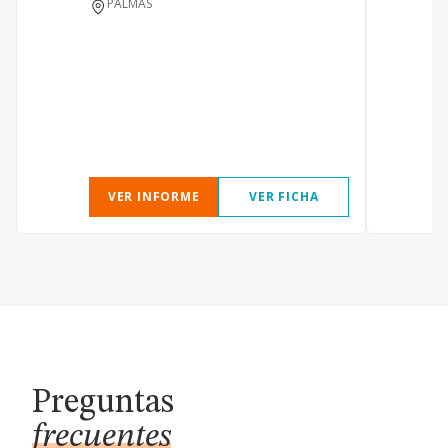
PALMAS
P
VER INFORME
VER FICHA
Preguntas
frecuentes