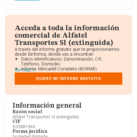
Acceda a toda la información
comercial de Alfatel
Transportes Sl (extinguida)
A través del informe gratuito que te proporcionamos
desde Einforma, donde vas a encontrar:
Datos identificativos: Denominación, CIF,
Teléfono, Domicilio.
Informe Mercantil Completo (BORME).
Ver más
Gráficos de Evolución Ventas y Empleados.
Consejo de Administración y Administradores.
QUIERO MI INFORME GRATUITO
Directivos y Ejecutivos.
Accionistas.
Participaciones y Vinculaciones en otras empresas.
Artículos de prensa publicados sobre la empresa.
Información oficial y registral complementaria.
Información general
Razón social
Alfatel Transportes Sl (extinguida)
CIF
B35881960
Forma jurídica
Sociedad limitada