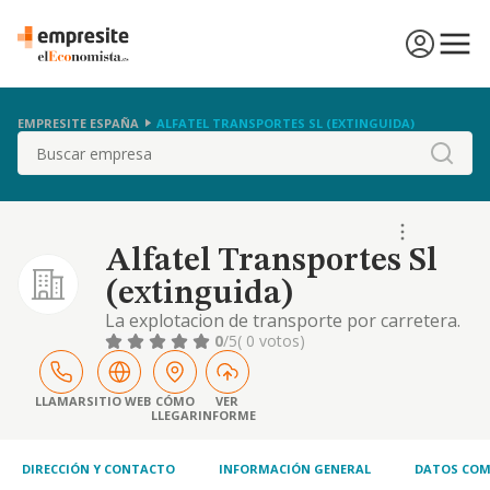
EMPRESITE ESPAÑA
ALFATEL TRANSPORTES SL (EXTINGUIDA)
Buscar
Alfatel Transportes Sl
(extinguida)
La explotacion de transporte por carretera.
la actividad de agencia de transporte de
0
/5
( 0 votos)
carga fraccionada
LLAMAR
SITIO WEB
CÓMO
VER
LLEGAR
INFORME
DIRECCIÓN Y CONTACTO
INFORMACIÓN GENERAL
DATOS COM