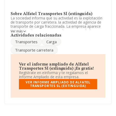
Sobre Alfatel Transportes Sl (extinguida)
La sociedad informa que su actividad es la explotación
de transporte por carretera. la actividad de agencia de
transporte de carga fraccionada. La empresa aparece
inscrita en el Registro Mercantil como Sociedad
Ver más
Limitada. Tiene CNAE: 4941 - 'Transporte de mercancías
Actividades relacionadas
por carretera'. La empresa no tiene actividad en
Transportes
Carga
mercados exteriores.
Transporte carretera
Según los datos a disposición de INFORMA, ha tenido
un número de empleados por debajo de la media de
sector.
Ver el informe ampliado de Alfatel
La empresa
Alfatel Transportes S.L (extinguida)
,
Transportes Sl (extinguida) ¡Es gratis!
con CIF B35881960, tiene su domicilio social
Regístrate en eInforma y te regalamos el
establecido en Calle Obispo Romo núm. 16 9, (35011),
Informe Ampliado de esta empresa.
en el municipio de Las Palmas De Gran Canaria, en Las
VER INFORME AMPLIADO DE ALFATEL
Palmas, Islas Canarias.
TRANSPORTES SL (EXTINGUIDA)
En relación con el sector y disponiendo de los datos de
hasta 62.013 empresas, a nivel nacional la facturación
asciende a 44.874 millones de euros y se calcula un
promedio de facturación de 723 mil euros entre todas
las compañías. En cuanto a la información relativa a la
provincia de Las Palmas, en la base de datos de