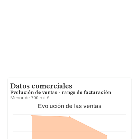
INFORMA aparecen 831 empresas, con ventas en el
año 2010 de 305 millones de euros. Con el fin de
ampliar la información relativa a las compañías, la
media de antigüedad desde la constitución es de 17
años. Los empleados de media son 5.
Datos comerciales
Evolución de ventas - rango de facturación
Menor de 300 mil €
Evolución de las ventas