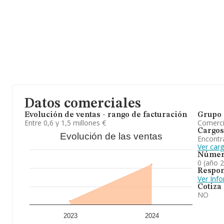
En base a la información de la que dispone INFORMA sobre 10.06
facturación asciende a 12.236 millones de euros y la media entr
millón de euros de ventas en 2024. Por último, con el fin de ampli
ámbito de la empresa, la media de empleados es de 4. La antigüe
15 años.
En conclusión,
Alfaworld Cosmetics S.L
está especializada en c
venta de productos y servicios de cosmetica y peluqueria. incluye
complementos, accesorios, utillajes y aparatologia del sector. etc
empresas en el territorio nacional, ha experimentado un retroces
Datos comerciales
Evolución de ventas - rango de facturación
Grupo 
Entre 0,6 y 1,5 millones €
Comerc
Cargos
Evolución de las ventas
Encontr
Ver car
Númer
0 (año 
Respon
Ver Inf
Cotiza
NO
2023
2024