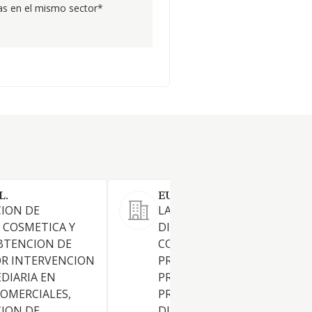
s en el mismo sector*
L.
EUROLABS IBERIA S.L.
CION DE
LA IMPORTACION, EXPORTA
 COSMETICA Y
DISTRIBUCION Y
BTENCION DE
COMERCIALIZACION DE
OR INTERVENCION
PRODUCTOS COSMETICOS,
DIARIA EN
PRODUCTOS MEDICOS,
OMERCIALES,
PRODUCTOS SANITARIOS,
CION DE
DISPOSITIVOS MEDICOS Y, E