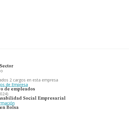
5 compañías, a nivel nacional la
e todas las compañías es de 1
ar la información relativa al
dad desde la constitución es de
omercialización, distribución y
 la venta de todo tipo de
. En el ranking de todas las
o.
Sector
io
ados 2 cargos en esta empresa
gos de Empresa
o de empleados
2024)
sabilidad Social Empresarial
ormación
 en Bolsa