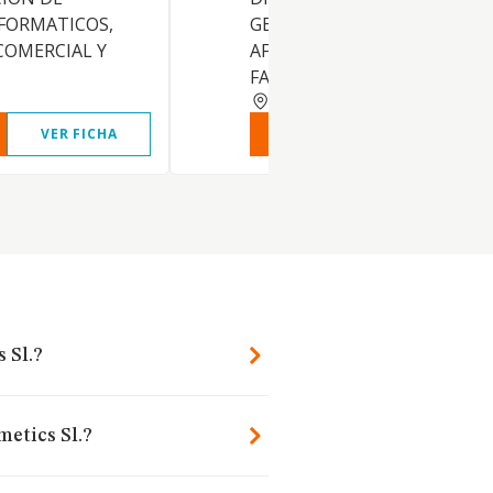
FORMATICOS,
GENERAL, DE OTROS PROD
COMERCIAL Y
AFINES A LA INDUSTRIA
FARMACEUTICA, ETC
BARCELONA
VER FICHA
VER INFORME
VER FIC
 Sl.?
metics Sl.?