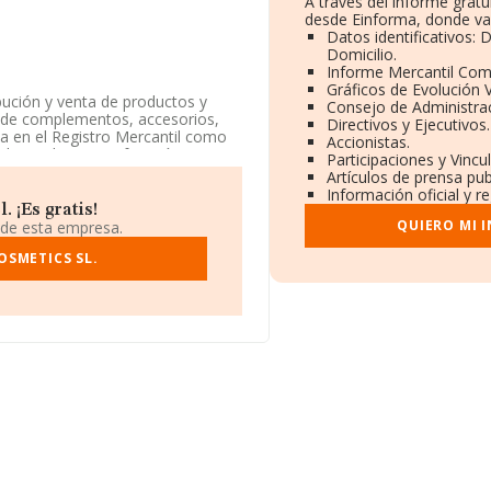
A través del informe grat
desde Einforma, donde va
Datos identificativos:
Domicilio.
Informe Mercantil Co
Gráficos de Evolución 
bución y venta de productos y
Consejo de Administrac
po de complementos, accesorios,
Directivos y Ejecutivos.
ita en el Registro Mercantil como
Accionistas.
 de productos perfumería y
Participaciones y Vinc
ercados exteriores.
Artículos de prensa pu
Información oficial y r
ión, en los distintos rankings,
 ¡Es gratis!
caído 25 puestos a nivel sectorial
QUIERO MI 
 de esta empresa.
r. Antes de la compañía, en el
OSMETICS SL.
lbi Line S.L
; sin embargo, por
alans de La Neteja Jge S.L
y
rdido 13.871 posiciones pasando
nadas en el ranking incluye:
 entre las compañías que se
al Ideiatek Sociedad Limitada
do por su bajada de 1.992
incial.
cación fiscal B66063652, se
 Del Valles, provincia de