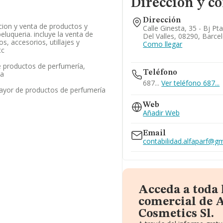
Dirección y c
Dirección
ucion y venta de productos y
Calle Ginesta, 35 - Bj Pt
eluqueria. incluye la venta de
Del Valles, 08290, Barce
, accesorios, utillajes y
Como llegar
tc
 productos de perfumería,
Teléfono
za
687...
Ver teléfono 687...
ayor de productos de perfumería
Web
Añadir Web
Email
contabilidad.alfaparf@g
Acceda a toda
comercial de 
Cosmetics Sl.