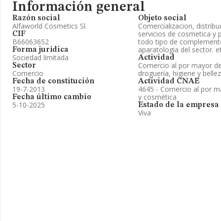
Información general
Razón social
Objeto social
Alfaworld Cosmetics Sl.
Comercializacion, distrib
servicios de cosmetica y p
CIF
B66063652
todo tipo de complementos
aparatologia del sector. e
Forma jurídica
Sociedad limitada
Actividad
Comercio al por mayor de
Sector
Comercio
droguería, higiene y belle
Fecha de constitución
Actividad CNAE
19-7-2013
4645 - Comercio al por m
y cosmética
Fecha último cambio
5-10-2025
Estado de la empresa
Viva