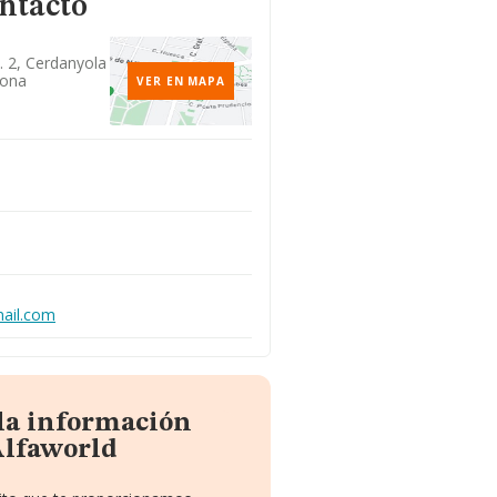
ontacto
a. 2, Cerdanyola
lona
VER EN MAPA
mail.com
 la información
Alfaworld