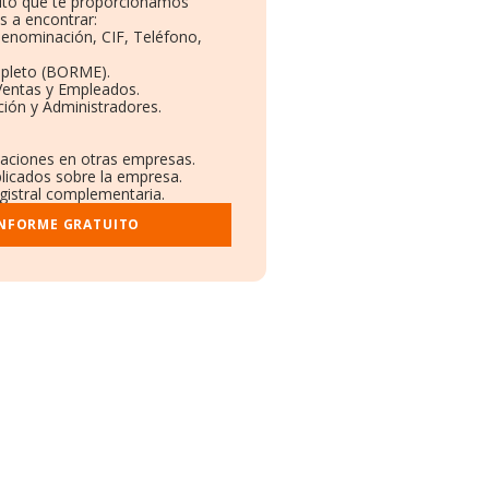
uito que te proporcionamos
s a encontrar:
 Denominación, CIF, Teléfono,
mpleto (BORME).
Ventas y Empleados.
ión y Administradores.
ulaciones en otras empresas.
blicados sobre la empresa.
egistral complementaria.
INFORME GRATUITO