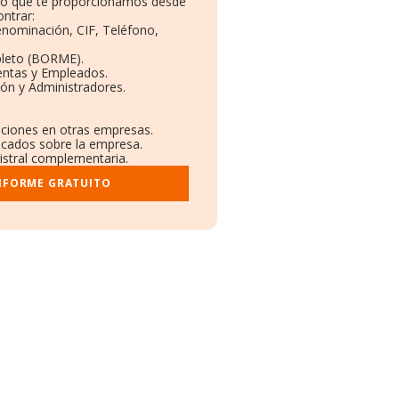
ito que te proporcionamos desde
ntrar:
Denominación, CIF, Teléfono,
pleto (BORME).
entas y Empleados.
ón y Administradores.
laciones en otras empresas.
licados sobre la empresa.
gistral complementaria.
INFORME GRATUITO