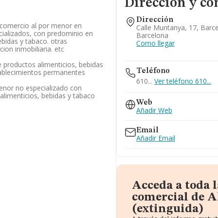
Dirección y co
Dirección
/ comercio al por menor en
Calle Muntanya, 17, Barc
cializados, con predominio en
Barcelona
ebidas y tabaco. otras
Como llegar
ion inmobiliaria. etc
 productos alimenticios, bebidas
Teléfono
tablecimientos permanentes
610...
Ver teléfono 610...
enor no especializado con
alimenticios, bebidas y tabaco
Web
Añadir Web
Email
Añadir Email
Acceda a toda 
comercial de Al
(extinguida)