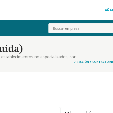
AÑA
Buscar
guida)
n establecimientos no especializados, con
baco. otras actividades: 4110 / promocion
DIRECCIÓN Y CONTACTO
IN