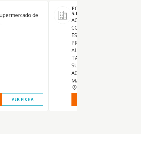
POWER BUSINESS GLOBAL 
S.L.
supermercado de
ACTIVIDAD PRINCIPAL:
.
COMERCIO AL POR MENOR 
ESPECIALIZADO CON
PREDOMINIO DE PRODUCTO
ALIMENTICIOS, BEBIDAS Y
TABACO (INCLUYENDO
SUPERMERCADO). OTRAS
ACTIVIDADES: COMERCIO AL
MAYOR NO ESPECIALIZADO. 
BARCELONA
VER FICHA
VER INFORME
VER FIC