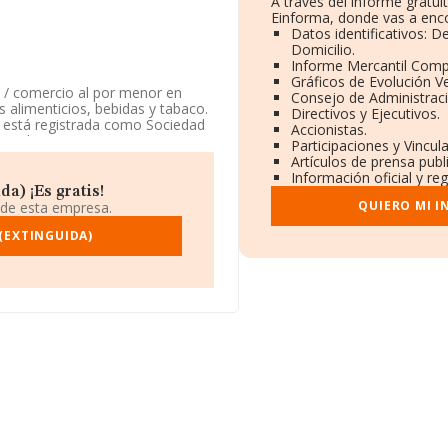
A través del informe gratu
Einforma, donde vas a enco
Datos identificativos: 
Domicilio.
Informe Mercantil Com
Gráficos de Evolución V
1 / comercio al por menor en
Consejo de Administraci
 alimenticios, bebidas y tabaco.
Directivos y Ejecutivos.
sa está registrada como Sociedad
Accionistas.
cio al por menor en
Participaciones y Vincu
 alimenticios, bebidas y tabaco',
Artículos de prensa pub
s exteriores.
Información oficial y re
a) ¡Es gratis!
isposición de INFORMA, ha
QUIERO MI 
 de esta empresa.
r.
(EXTINGUIDA)
e identificación fiscal
 el municipio de Barcelona,
.791 empresas, en el ámbito
uros y en 2020 la media de
illones de euros. Como
os desde la constitución. Los