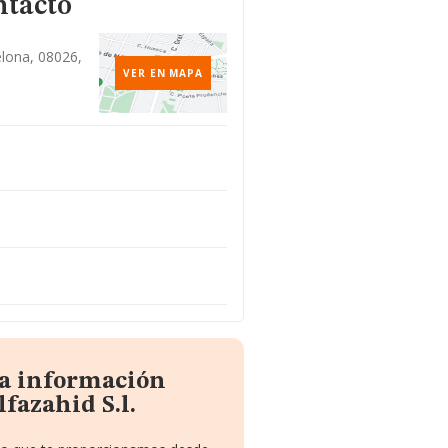
ntacto
elona, 08026,
VER EN MAPA
la información
fazahid S.l.