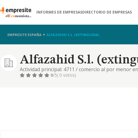
INFORMES DE EMPRESAS
DIRECTORIO DE EMPRESAS
EMPRESITE ESPAÑA
ALFAZAHID S.L. (EXTINGUIDA)
Alfazahid S.l. (extin
Actividad principal: 4711 / comercio al por menor e
predominio en productos alimenticios, bebidas y ta
0
/5
( 0 votos)
inmobiliaria. etc